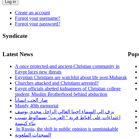
Log in
Create an account
Forgot your username?
Forgot your password?
Syndicate
Latest News
Pop
A once protected-and ancient-Christian community in
Egypt faces new threats
Egyptian Christians are watchful about life post-Mubarak
Churches attacked and Christians arrested?
Egypt officials abetted kidnappers of Christian college
student; Muslim Brotherhood behind abduction
صار الحب انساناً
Magdy 40th memorial
نزف الي السماء اخينا الغالي الراحل مجدي يوسف
اعتداءات على أقباط قرية ” العزيب” بسمالوط بسبب
بناء كنيسة
In Russia, the shift in public opinion is unmistakable
السجدات الملعونة