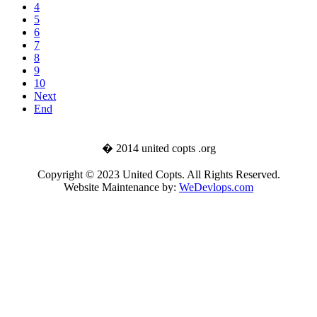
4
5
6
7
8
9
10
Next
End
� 2014 united copts .org
Copyright © 2023 United Copts. All Rights Reserved.
Website Maintenance by:
WeDevlops.com