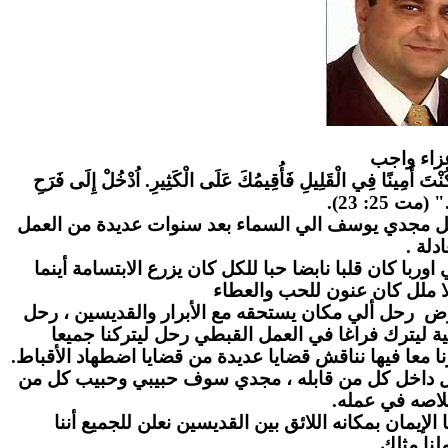
زاء واج
ب
" كُنْتَ أَمِينًا فِي الْقَلِيلِ فَأُقِيمُكَ عَلَى الْكَثِيرِ. اُدْخُلْ إِلَى فَرَحِ
." (مت 25: 23
احل مجدي يوسف الي السماء بعد سنوات عديدة من العمل
عادلة
ا كان قلبا نابضا حبا للكل كان يزرع الابتسامة أينما
ا ملل كان عنون للحب والعطاء
رض رحل ألي مكان يستحقه مع الأبرار والقديسين ، رحل
ة ليترك فراغا في العمل القبطي رحل ليتركنا جميعا
ا معا فيها نناقش قضايا عديدة من قضايا اضطهاد الأقباط
بل داخل كل من قابله ، مجدي سوف حبيبي وحبيب كل من
لاصه في عمله
لإيمان بمكانه اللائق بين القديسين نعلن للجميع أننا
نا مثلك