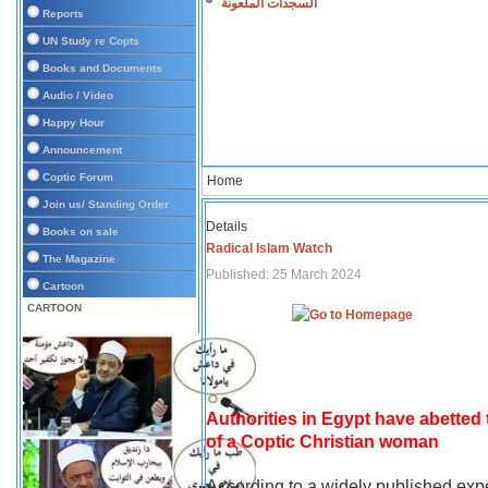
السجدات الملعونة
Reports
UN Study re Copts
Books and Documents
Audio / Video
Happy Hour
Announcement
Coptic Forum
Home
Join us/ Standing Order
Details
Books on sale
Radical Islam Watch
The Magazine
Published: 25 March 2024
Cartoon
CARTOON
Authorities in Egypt have abetted
of a Coptic Christian woman
According to a widely published expe