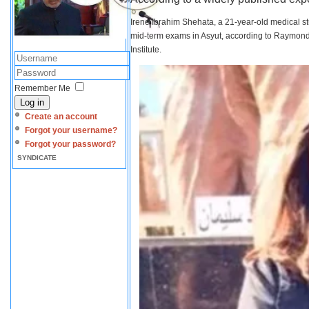
Irene Ibrahim Shehata, a 21-year-old medical s
mid-term exams in Asyut, according to Raymond 
Institute.
Remember Me
Log in
Create an account
Forgot your username?
Forgot your password?
SYNDICATE