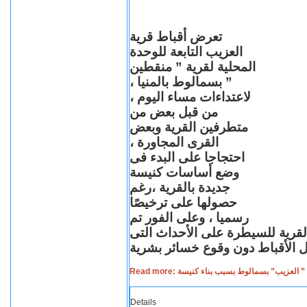
تعرض أقباط قرية
العزيب التابعة للوحدة
المحلية لقرية ” منقطين
” بسمالوط بالمنيا ،
لاعتداءات مساء اليوم ،
من قبل بعض من
متطرفين القرية وبعض
القرى المجاورة ،
احتجاجا على البدء فى
وضع أساسات كنيسة
جديدة بالقرية ،رغم
حصولها على ترخيصًا
رسميا ، وعلى الفور تم
القرية للسيطرة على الأحداث التى
Read more: لعزيب” بسمالوط بسبب بناء كنيسة
Details