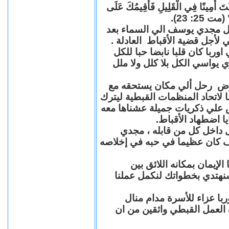
"كُنْتَ أَمِينًا فِي الْقَلِيلِ فَأُقِيمُكَ عَلَى
(مت 25: 23
حل مجدي يوسف الي السماء بعد
ي لأجل قضية الأقباط العادلة
با كان قلبا نابضا حبا للكل
 يواسي الكل بلا كلل ولا ملل
مرض رحل ألي مكان يستحقه مع
 لاتحاد المنظمات القبطية ليترك
ش علي ذكريات جميلة عشناها معه
يا اضطهاد الأقباط
 داخل كل من قابله ، مجدي
كان عظيما في حبه في إخلاصه
لإيمان بمكانه اللائق بين
نهتدي بخطواتك لنكمل عملنا
با عزاء للأسرة مدام منال
ة العمل القبطي واثقين من ان