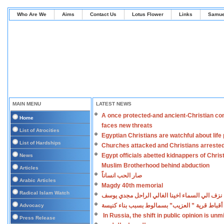
Who Are We
Aims
Contact Us
Lotus Flower
Links
Samue
MAIN MENU
LATEST NEWS
A once protected-and ancient-Christian co
Home
faces new threats
List of Atrocities
Egyptian Christians are watchful about lif
List of Hardships
Churches attacked and Christians arreste
Egypt officials abetted kidnappers of Chris
News
Muslim Brotherhood behind abduction
Articles
صار الحب انساناً
Arabic Articles
Magdy 40th memorial
Radical Islam Watch
نزف الي السماء اخينا الغالي الراحل مجدي يوسف
أقباط قرية ” العزيب” بسمالوط بسبب بناء كنيسة
Advocacy
In Russia, the shift in public opinion is un
Press Release