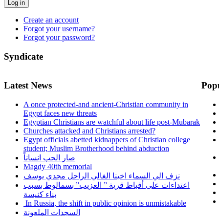
Log in
Create an account
Forgot your username?
Forgot your password?
Syndicate
Latest News
Pop
A once protected-and ancient-Christian community in
Egypt faces new threats
Egyptian Christians are watchful about life post-Mubarak
Churches attacked and Christians arrested?
Egypt officials abetted kidnappers of Christian college
student; Muslim Brotherhood behind abduction
صار الحب انساناً
Magdy 40th memorial
نزف الي السماء اخينا الغالي الراحل مجدي يوسف
اعتداءات على أقباط قرية ” العزيب” بسمالوط بسبب
بناء كنيسة
In Russia, the shift in public opinion is unmistakable
السجدات الملعونة