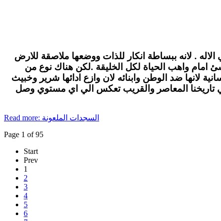
الاله . لانه ببساطة انكار للذات ووضعها ملاصقة للارض
لاشئ امام واهب الحياة لكل الخليقة .لكن هناك نوع من
ة لانها ضد الوطن وابنائه لان وازع ادائها شرير وخبيث
في تاريخنا المعاصر والقريب تعكس الي اي مستوي وصل
Read more: السجدات الملعونة
Page 1 of 95
Start
Prev
1
2
3
4
5
6