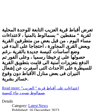
تعرض أقباط قرية العزيب التابعة للوحدة المحلية
لقرية ” منقطين ” بسمالوط بالمنيا ، لاعتداءات
مساء اليوم ، من قبل بعض من متطرفين القرية
وبعض القرى المجاورة ، احتجاجا على البدء فى
وضع أساسات كنيسة جديدة بالقرية ،رغم
حصولها على ترخيصًا رسميا ، وعلى الفور تم
الدفع بتعزيزات أمنية الى قامت بتطويق القرية
للسيطرة على الأحداث التى أسفرت عن إشعال
النيران فى بعض منازل الأقباط دون وقوع
خسائر بشرية.
Read more: اعتداءات على أقباط قرية ” العزيب”
بسمالوط بسبب بناء كنيسة
Details
Category:
Latest News
Published: 16 December 2023