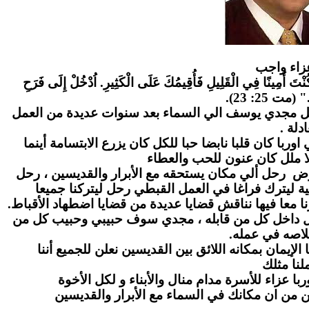
زاء واج
ب
" كُنْتَ أَمِينًا فِي الْقَلِيلِ فَأُقِيمُكَ عَلَى الْكَثِيرِ. اُدْخُلْ إِلَى فَرَحِ
." (مت 25: 23
احل مجدي يوسف الي السماء بعد سنوات عديدة من العمل
عادلة
ا كان قلبا نابضا حبا للكل كان يزرع الابتسامة أينما
ا ملل كان عنون للحب والعطاء
رض رحل ألي مكان يستحقه مع الأبرار والقديسين ، رحل
ة ليترك فراغا في العمل القبطي رحل ليتركنا جميعا
ا معا فيها نناقش قضايا عديدة من قضايا اضطهاد الأقباط
بل داخل كل من قابله ، مجدي سوف حبيبي وحبيب كل من
لاصه في عمله
لإيمان بمكانه اللائق بين القديسين نعلن للجميع أننا
نا مثلك
ا عزاء للأسرة مدام منال والأبناء و لكل الأخوة
ن من ان مكانك في السماء مع الأبرار والقديسين