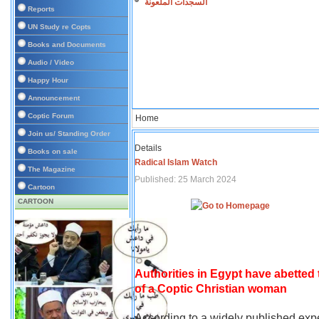
السجدات الملعونة
Reports
UN Study re Copts
Books and Documents
Audio / Video
Happy Hour
Announcement
Coptic Forum
Home
Join us/ Standing Order
Details
Books on sale
Radical Islam Watch
The Magazine
Published: 25 March 2024
Cartoon
CARTOON
Authorities in Egypt have abetted
of a Coptic Christian woman
According to a widely published expe