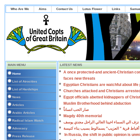
Who Are We
Aims
Contact Us
Lotus Flower
Links
Samue
MAIN MENU
LATEST NEWS
A once protected-and ancient-Christian co
Home
faces new threats
List of Atrocities
Egyptian Christians are watchful about lif
List of Hardships
Churches attacked and Christians arreste
Egypt officials abetted kidnappers of Chris
News
Muslim Brotherhood behind abduction
Articles
صار الحب انساناً
Arabic Articles
Magdy 40th memorial
Radical Islam Watch
نزف الي السماء اخينا الغالي الراحل مجدي يوسف
أقباط قرية ” العزيب” بسمالوط بسبب بناء كنيسة
Advocacy
In Russia, the shift in public opinion is un
Press Release