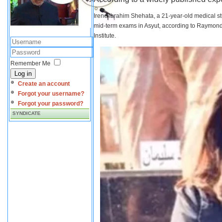
Irene Ibrahim Shehata, a 21-year-old medical s
mid-term exams in Asyut, according to Raymond 
Institute.
Remember Me
Log in
Create an account
Forgot your username?
Forgot your password?
SYNDICATE