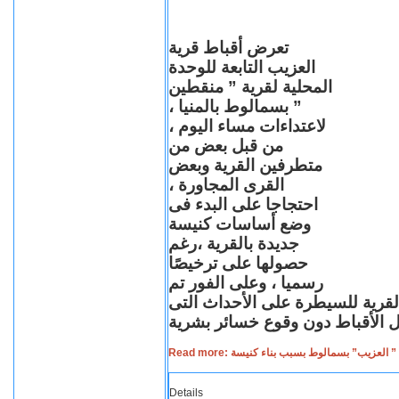
تعرض أقباط قرية
العزيب التابعة للوحدة
المحلية لقرية ” منقطين
” بسمالوط بالمنيا ،
لاعتداءات مساء اليوم ،
من قبل بعض من
متطرفين القرية وبعض
القرى المجاورة ،
احتجاجا على البدء فى
وضع أساسات كنيسة
جديدة بالقرية ،رغم
حصولها على ترخيصًا
رسميا ، وعلى الفور تم
القرية للسيطرة على الأحداث التى
Read more: لعزيب” بسمالوط بسبب بناء كنيسة
Details