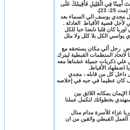
"كُنْتَ أَمِينًا فِي الْقَلِيلِ فَأُقِيمُكَ عَلَى
(مت 25: 23
حل مجدي يوسف الي السماء بعد
ي لأجل قضية الأقباط العادلة
با كان قلبا نابضا حبا للكل
 يواسي الكل بلا كلل ولا ملل
مرض رحل ألي مكان يستحقه مع
 لاتحاد المنظمات القبطية ليترك
ش علي ذكريات جميلة عشناها معه
يا اضطهاد الأقباط
 داخل كل من قابله ، مجدي
كان عظيما في حبه في إخلاصه
لإيمان بمكانه اللائق بين
نهتدي بخطواتك لنكمل عملنا
با عزاء للأسرة مدام منال
ة العمل القبطي واثقين من ان