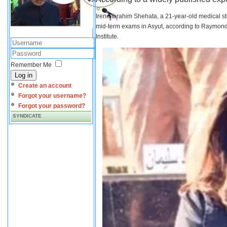
Irene Ibrahim Shehata, a 21-year-old medical s
mid-term exams in Asyut, according to Raymond 
Institute.
Remember Me
Log in
Create an account
Forgot your username?
Forgot your password?
SYNDICATE