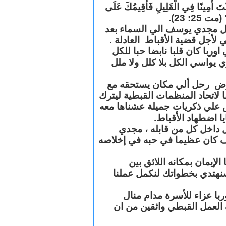
"كُنْتَ أَمِينًا فِي الْقَلِيلِ فَأُقِيمُكَ عَلَى
(مت 25: 23
حل مجدي يوسف الي السماء بعد
ي لأجل قضية الأقباط العادلة
با كان قلبا نابضا حبا للكل
 يواسي الكل بلا كلل ولا ملل
مرض رحل ألي مكان يستحقه مع
 لاتحاد المنظمات القبطية ليترك
ش علي ذكريات جميلة عشناها معه
يا اضطهاد الأقباط
 داخل كل من قابله ، مجدي
كان عظيما في حبه في إخلاصه
لإيمان بمكانه اللائق بين
نهتدي بخطواتك لنكمل عملنا
با عزاء للأسرة مدام منال
ة العمل القبطي واثقين من ان