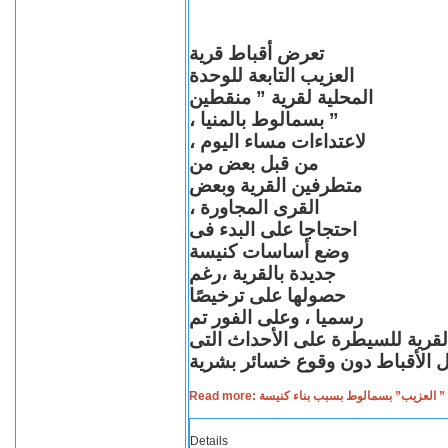
تعرض أقباط قرية
العزيب التابعة للوحدة
المحلية لقرية ” منقطين
” بسمالوط بالمنيا ،
لاعتداءات مساء اليوم ،
من قبل بعض من
متطرفين القرية وبعض
القرى المجاورة ،
احتجاجا على البدء فى
وضع أساسات كنيسة
جديدة بالقرية ،رغم
حصولها على ترخيصًا
رسميا ، وعلى الفور تم
القرية للسيطرة على الأحداث التى
Read more: لعزيب” بسمالوط بسبب بناء كنيسة
Details