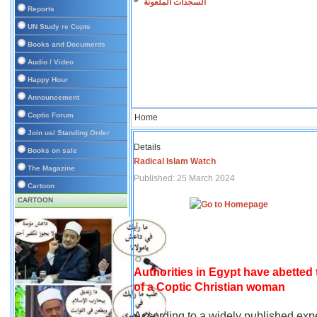
السجدات الملعونة
Reports
UN Study re Copts
Books and Documents
Audio / Video
Happy Hour
Announcement
Coptic Forum
Home
Join us/ Standing Order
Details
Books on sale
Radical Islam Watch
The Magazine
Published: 25 March 2024
Cartoon
CARTOON
Authorities in Egypt have abetted
of a Coptic Christian woman
According to a widely published expe