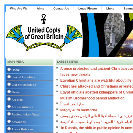
Who Are We
Aims
Contact Us
Lotus Flower
Links
Samue
MAIN MENU
LATEST NEWS
A once protected-and ancient-Christian co
Home
faces new threats
List of Atrocities
Egyptian Christians are watchful about lif
List of Hardships
Churches attacked and Christians arreste
Egypt officials abetted kidnappers of Chris
News
Muslim Brotherhood behind abduction
Articles
صار الحب انساناً
Arabic Articles
Magdy 40th memorial
Radical Islam Watch
نزف الي السماء اخينا الغالي الراحل مجدي يوسف
أقباط قرية ” العزيب” بسمالوط بسبب بناء كنيسة
Advocacy
In Russia, the shift in public opinion is un
Press Release