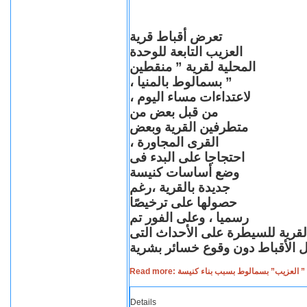
تعرض أقباط قرية
العزيب التابعة للوحدة
المحلية لقرية ” منقطين
” بسمالوط بالمنيا ،
لاعتداءات مساء اليوم ،
من قبل بعض من
متطرفين القرية وبعض
القرى المجاورة ،
احتجاجا على البدء فى
وضع أساسات كنيسة
جديدة بالقرية ،رغم
حصولها على ترخيصًا
رسميا ، وعلى الفور تم
القرية للسيطرة على الأحداث التى
Read more: لعزيب” بسمالوط بسبب بناء كنيسة
Details