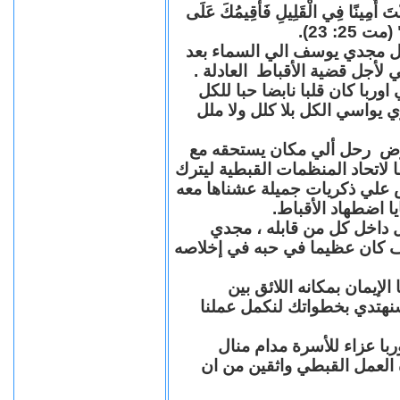
"كُنْتَ أَمِينًا فِي الْقَلِيلِ فَأُقِيمُكَ عَلَى
(مت 25: 23
حل مجدي يوسف الي السماء بعد
ي لأجل قضية الأقباط العادلة
با كان قلبا نابضا حبا للكل
 يواسي الكل بلا كلل ولا ملل
مرض رحل ألي مكان يستحقه مع
 لاتحاد المنظمات القبطية ليترك
ش علي ذكريات جميلة عشناها معه
يا اضطهاد الأقباط
 داخل كل من قابله ، مجدي
كان عظيما في حبه في إخلاصه
لإيمان بمكانه اللائق بين
نهتدي بخطواتك لنكمل عملنا
با عزاء للأسرة مدام منال
ة العمل القبطي واثقين من ان