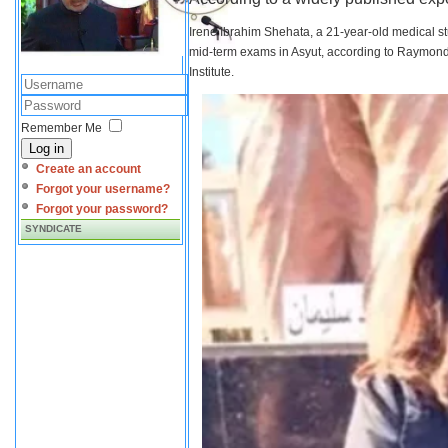
Irene Ibrahim Shehata, a 21-year-old medical s
mid-term exams in Asyut, according to Raymond 
Institute.
Remember Me
Log in
Create an account
Forgot your username?
Forgot your password?
SYNDICATE