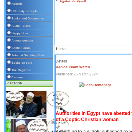
السجدات الملعونة
Reports
UN Study re Copts
Books and Documents
Audio / Video
Happy Hour
Announcement
Coptic Forum
Home
Join us/ Standing Order
Details
Books on sale
Radical Islam Watch
The Magazine
Published: 25 March 2024
Cartoon
CARTOON
Authorities in Egypt have abetted
of a Coptic Christian woman
According to a widely published expe