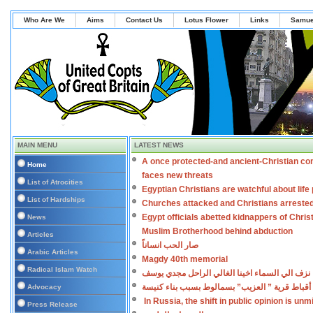
Who Are We
Aims
Contact Us
Lotus Flower
Links
Samue
MAIN MENU
LATEST NEWS
A once protected-and ancient-Christian co
Home
faces new threats
List of Atrocities
Egyptian Christians are watchful about lif
List of Hardships
Churches attacked and Christians arreste
Egypt officials abetted kidnappers of Chris
News
Muslim Brotherhood behind abduction
Articles
صار الحب انساناً
Arabic Articles
Magdy 40th memorial
Radical Islam Watch
نزف الي السماء اخينا الغالي الراحل مجدي يوسف
أقباط قرية ” العزيب” بسمالوط بسبب بناء كنيسة
Advocacy
In Russia, the shift in public opinion is un
Press Release