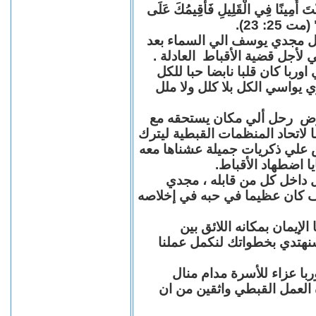
"كُنْتَ أَمِينًا فِي الْقَلِيلِ فَأُقِيمُكَ عَلَى
(مت 25: 23
حل مجدي يوسف الي السماء بعد
ي لأجل قضية الأقباط العادلة
با كان قلبا نابضا حبا للكل
 يواسي الكل بلا كلل ولا ملل
مرض رحل ألي مكان يستحقه مع
 لاتحاد المنظمات القبطية ليترك
ش علي ذكريات جميلة عشناها معه
يا اضطهاد الأقباط
 داخل كل من قابله ، مجدي
كان عظيما في حبه في إخلاصه
لإيمان بمكانه اللائق بين
نهتدي بخطواتك لنكمل عملنا
با عزاء للأسرة مدام منال
ة العمل القبطي واثقين من ان