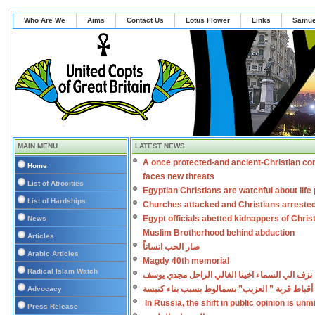
Who Are We
Aims
Contact Us
Lotus Flower
Links
Samue
MAIN MENU
LATEST NEWS
A once protected-and ancient-Christian co
Home
faces new threats
List of Atrocities
Egyptian Christians are watchful about lif
List of Hardships
Churches attacked and Christians arreste
Egypt officials abetted kidnappers of Chris
News
Muslim Brotherhood behind abduction
Articles
صار الحب انساناً
Arabic Articles
Magdy 40th memorial
Radical Islam Watch
نزف الي السماء اخينا الغالي الراحل مجدي يوسف
أقباط قرية ” العزيب” بسمالوط بسبب بناء كنيسة
Advocacy
In Russia, the shift in public opinion is un
Press Release