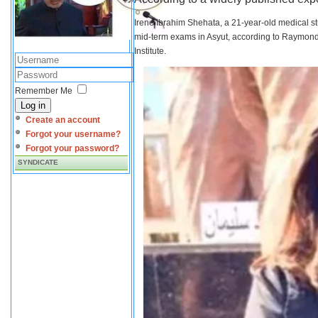
Irene Ibrahim Shehata, a 21-year-old medical s
mid-term exams in Asyut, according to Raymond 
Institute.
Remember Me
Log in
Create an account
Forgot your username?
Forgot your password?
SYNDICATE