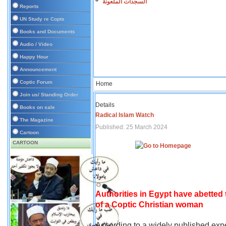
السجدات الملعونة
Reports
UN Study re Copts
Books and Documents
Audio / Video
Happy Hour
Announcement
Coptic Forum
Home
Join us/ Standing Order
Details
Books on sale
Radical Islam Watch
The Magazine
Published: 25 March 2024
Cartoon
CARTOON
Authorities in Egypt have abetted
of a Coptic Christian woman
According to a widely published expe