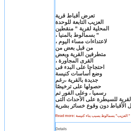
تعرض أقباط قرية
العزيب التابعة للوحدة
المحلية لقرية ” منقطين
” بسمالوط بالمنيا ،
لاعتداءات مساء اليوم ،
من قبل بعض من
متطرفين القرية وبعض
القرى المجاورة ،
احتجاجا على البدء فى
وضع أساسات كنيسة
جديدة بالقرية ،رغم
حصولها على ترخيصًا
رسميا ، وعلى الفور تم
القرية للسيطرة على الأحداث التى
Read more: لعزيب” بسمالوط بسبب بناء كنيسة
Details