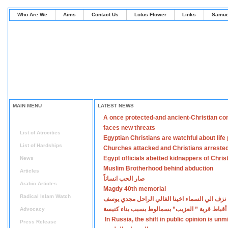
Who Are We
Aims
Contact Us
Lotus Flower
Links
Samue
MAIN MENU
LATEST NEWS
A once protected-and ancient-Christian co
Home
faces new threats
List of Atrocities
Egyptian Christians are watchful about lif
List of Hardships
Churches attacked and Christians arreste
Egypt officials abetted kidnappers of Chris
News
Muslim Brotherhood behind abduction
Articles
صار الحب انساناً
Arabic Articles
Magdy 40th memorial
Radical Islam Watch
نزف الي السماء اخينا الغالي الراحل مجدي يوسف
أقباط قرية ” العزيب” بسمالوط بسبب بناء كنيسة
Advocacy
In Russia, the shift in public opinion is un
Press Release