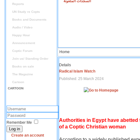
السجدات الملعونة
Reports
UN Study re Copts
Books and Documents
Audio / Video
Happy Hour
Announcement
Coptic Forum
Home
Join us/ Standing Order
Details
Books on sale
Radical Islam Watch
The Magazine
Published: 25 March 2024
Cartoon
CARTOON
Authorities in Egypt have abetted
Remember Me
of a Coptic Christian woman
Log in
Create an account
According to a widely published expe