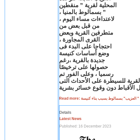
المحلية لقرية ” منقطين
” بسمالوط بالمنيا ،
لاعتداءات مساء اليوم ،
من قبل بعض من
متطرفين القرية وبعض
القرى المجاورة ،
احتجاجا على البدء فى
وضع أساسات كنيسة
جديدة بالقرية ،رغم
حصولها على ترخيصًا
رسميا ، وعلى الفور تم
القرية للسيطرة على الأحداث التى
Read more: لعزيب” بسمالوط بسبب بناء كنيسة
Details
Latest News
Published: 16 December 2023