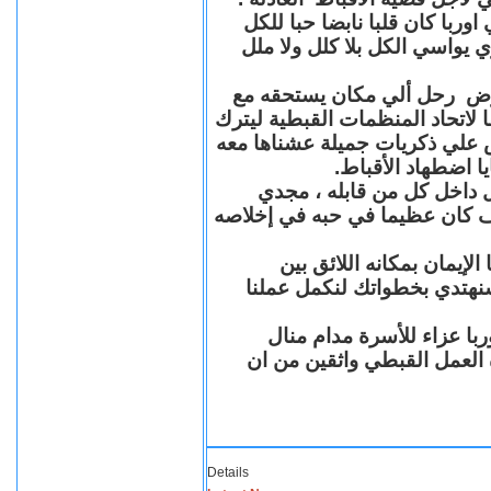
با كان قلبا نابضا حبا للكل
 يواسي الكل بلا كلل ولا ملل
مرض رحل ألي مكان يستحقه مع
 لاتحاد المنظمات القبطية ليترك
ش علي ذكريات جميلة عشناها معه
يا اضطهاد الأقباط
 داخل كل من قابله ، مجدي
كان عظيما في حبه في إخلاصه
لإيمان بمكانه اللائق بين
نهتدي بخطواتك لنكمل عملنا
با عزاء للأسرة مدام منال
ة العمل القبطي واثقين من ان
Details