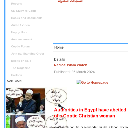
السجدات الملعونة
Reports
UN Study re Copts
Books and Documents
Audio / Video
Happy Hour
Announcement
Coptic Forum
Home
Join us/ Standing Order
Details
Books on sale
Radical Islam Watch
The Magazine
Published: 25 March 2024
Cartoon
CARTOON
Authorities in Egypt have abetted
of a Coptic Christian woman
According to a widely published expe