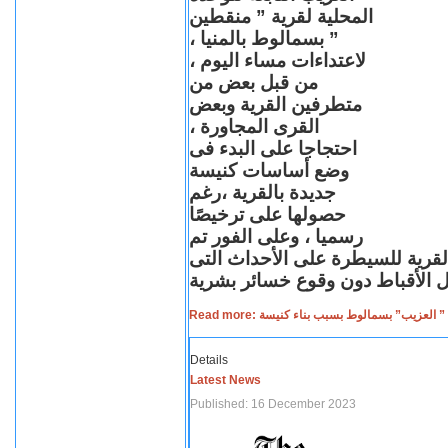
المحلية لقرية ” منقطين
” بسمالوط بالمنيا ،
لاعتداءات مساء اليوم ،
من قبل بعض من
متطرفين القرية وبعض
القرى المجاورة ،
احتجاجا على البدء فى
وضع أساسات كنيسة
جديدة بالقرية ،رغم
حصولها على ترخيصًا
رسميا ، وعلى الفور تم
القرية للسيطرة على الأحداث التى
Read more: لعزيب” بسمالوط بسبب بناء كنيسة
Details
Latest News
Published: 16 December 2023