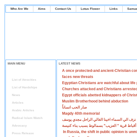
Who Are We
Aims
Contact Us
Lotus Flower
Links
Samue
MAIN MENU
LATEST NEWS
A once protected-and ancient-Christian co
Home
faces new threats
List of Atrocities
Egyptian Christians are watchful about lif
List of Hardships
Churches attacked and Christians arreste
Egypt officials abetted kidnappers of Chris
News
Muslim Brotherhood behind abduction
Articles
صار الحب انساناً
Arabic Articles
Magdy 40th memorial
Radical Islam Watch
نزف الي السماء اخينا الغالي الراحل مجدي يوسف
أقباط قرية ” العزيب” بسمالوط بسبب بناء كنيسة
Advocacy
In Russia, the shift in public opinion is un
Press Release