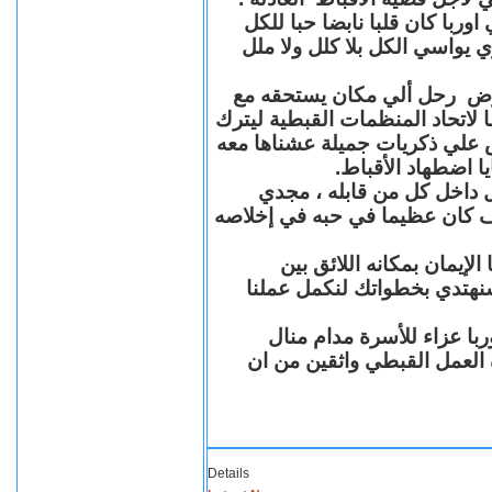
با كان قلبا نابضا حبا للكل
 يواسي الكل بلا كلل ولا ملل
مرض رحل ألي مكان يستحقه مع
 لاتحاد المنظمات القبطية ليترك
ش علي ذكريات جميلة عشناها معه
يا اضطهاد الأقباط
 داخل كل من قابله ، مجدي
كان عظيما في حبه في إخلاصه
لإيمان بمكانه اللائق بين
نهتدي بخطواتك لنكمل عملنا
با عزاء للأسرة مدام منال
ة العمل القبطي واثقين من ان
Details