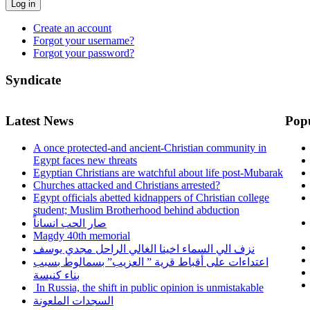
Log in
Create an account
Forgot your username?
Forgot your password?
Syndicate
Latest News
Pop
A once protected-and ancient-Christian community in
Egypt faces new threats
Egyptian Christians are watchful about life post-Mubarak
Churches attacked and Christians arrested?
Egypt officials abetted kidnappers of Christian college
student; Muslim Brotherhood behind abduction
صار الحب انساناً
Magdy 40th memorial
نزف الي السماء اخينا الغالي الراحل مجدي يوسف
اعتداءات على أقباط قرية ” العزيب” بسمالوط بسبب
بناء كنيسة
In Russia, the shift in public opinion is unmistakable
السجدات الملعونة