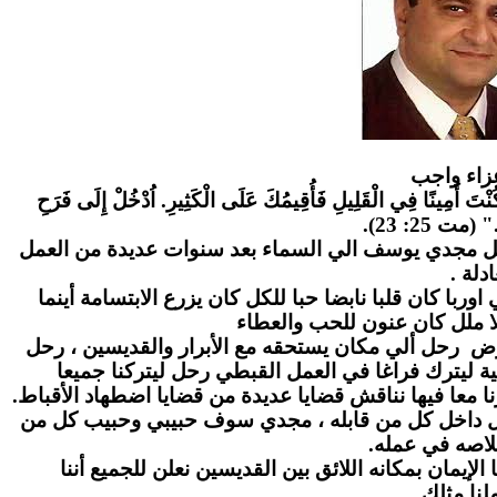
زاء واج
ب
" كُنْتَ أَمِينًا فِي الْقَلِيلِ فَأُقِيمُكَ عَلَى الْكَثِيرِ. اُدْخُلْ إِلَى فَرَحِ
." (مت 25: 23
احل مجدي يوسف الي السماء بعد سنوات عديدة من العمل
عادلة
ا كان قلبا نابضا حبا للكل كان يزرع الابتسامة أينما
ا ملل كان عنون للحب والعطاء
رض رحل ألي مكان يستحقه مع الأبرار والقديسين ، رحل
ة ليترك فراغا في العمل القبطي رحل ليتركنا جميعا
ا معا فيها نناقش قضايا عديدة من قضايا اضطهاد الأقباط
بل داخل كل من قابله ، مجدي سوف حبيبي وحبيب كل من
لاصه في عمله
لإيمان بمكانه اللائق بين القديسين نعلن للجميع أننا
نا مثلك