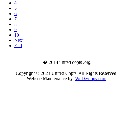
4
5
6
7
8
9
10
Next
End
� 2014 united copts .org
Copyright © 2023 United Copts. All Rights Reserved.
Website Maintenance by:
WeDevlops.com