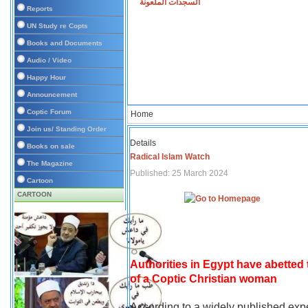
السجدات الملعونة
Reports
UN Study re Copts
Books and Documents
Audio / Video
Happy Hour
Announcement
Coptic Forum
Home
Join us/ Standing Order
Details
Books on sale
Radical Islam Watch
The Magazine
Published: 25 March 2024
Cartoon
CARTOON
Authorities in Egypt have abetted
of a Coptic Christian woman
According to a widely published expe