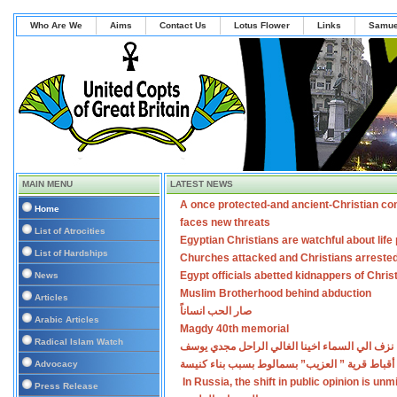
Who Are We
Aims
Contact Us
Lotus Flower
Links
Samue
MAIN MENU
LATEST NEWS
A once protected-and ancient-Christian co
Home
faces new threats
List of Atrocities
Egyptian Christians are watchful about lif
List of Hardships
Churches attacked and Christians arreste
Egypt officials abetted kidnappers of Chris
News
Muslim Brotherhood behind abduction
Articles
صار الحب انساناً
Arabic Articles
Magdy 40th memorial
Radical Islam Watch
نزف الي السماء اخينا الغالي الراحل مجدي يوسف
أقباط قرية ” العزيب” بسمالوط بسبب بناء كنيسة
Advocacy
In Russia, the shift in public opinion is un
Press Release