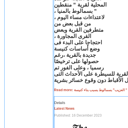
المحلية لقرية ” منقطين
” بسمالوط بالمنيا ،
لاعتداءات مساء اليوم ،
من قبل بعض من
متطرفين القرية وبعض
القرى المجاورة ،
احتجاجا على البدء فى
وضع أساسات كنيسة
جديدة بالقرية ،رغم
حصولها على ترخيصًا
رسميا ، وعلى الفور تم
القرية للسيطرة على الأحداث التى
Read more: لعزيب” بسمالوط بسبب بناء كنيسة
Details
Latest News
Published: 16 December 2023