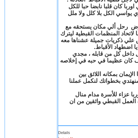
با كان قلبا نابضا حبا للكل
 يواسي الكل بلا كلل ولا ملل
مرض رحل ألي مكان يستحقه مع
 لاتحاد المنظمات القبطية ليترك
ش علي ذكريات جميلة عشناها معه
يا اضطهاد الأقباط
 داخل كل من قابله ، مجدي
كان عظيما في حبه في إخلاصه
لإيمان بمكانه اللائق بين
نهتدي بخطواتك لنكمل عملنا
با عزاء للأسرة مدام منال
ة العمل القبطي واثقين من ان
Details