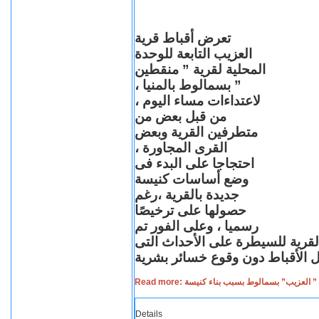
تعرض أقباط قرية
العزيب التابعة للوحدة
المحلية لقرية ” منقطين
” بسمالوط بالمنيا ،
لاعتداءات مساء اليوم ،
من قبل بعض من
متطرفين القرية وبعض
القرى المجاورة ،
احتجاجا على البدء فى
وضع أساسات كنيسة
جديدة بالقرية ،رغم
حصولها على ترخيصًا
رسميا ، وعلى الفور تم
القرية للسيطرة على الأحداث التى
Read more: لعزيب” بسمالوط بسبب بناء كنيسة
Details