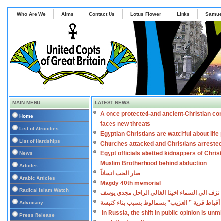
Who Are We
Aims
Contact Us
Lotus Flower
Links
Samue
MAIN MENU
LATEST NEWS
A once protected-and ancient-Christian co
Home
faces new threats
List of Atrocities
Egyptian Christians are watchful about lif
List of Hardships
Churches attacked and Christians arreste
Egypt officials abetted kidnappers of Chris
News
Muslim Brotherhood behind abduction
Articles
صار الحب انساناً
Arabic Articles
Magdy 40th memorial
Radical Islam Watch
نزف الي السماء اخينا الغالي الراحل مجدي يوسف
أقباط قرية ” العزيب” بسمالوط بسبب بناء كنيسة
Advocacy
In Russia, the shift in public opinion is un
Press Release