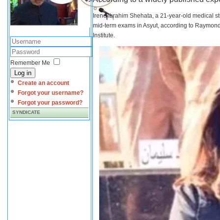
Irene Ibrahim Shehata, a 21-year-old medical s
mid-term exams in Asyut, according to Raymond 
Institute.
Remember Me
Log in
Create an account
Forgot your username?
Forgot your password?
SYNDICATE