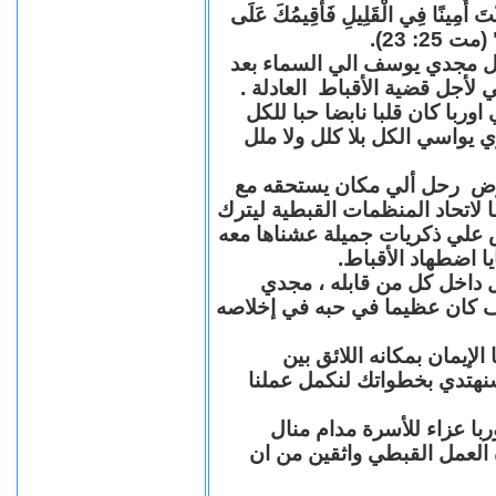
"كُنْتَ أَمِينًا فِي الْقَلِيلِ فَأُقِيمُكَ عَلَى
(مت 25: 23
حل مجدي يوسف الي السماء بعد
ي لأجل قضية الأقباط العادلة
با كان قلبا نابضا حبا للكل
 يواسي الكل بلا كلل ولا ملل
مرض رحل ألي مكان يستحقه مع
 لاتحاد المنظمات القبطية ليترك
ش علي ذكريات جميلة عشناها معه
يا اضطهاد الأقباط
 داخل كل من قابله ، مجدي
كان عظيما في حبه في إخلاصه
لإيمان بمكانه اللائق بين
نهتدي بخطواتك لنكمل عملنا
با عزاء للأسرة مدام منال
ة العمل القبطي واثقين من ان