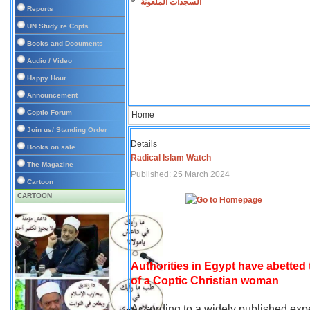
السجدات الملعونة
Reports
UN Study re Copts
Books and Documents
Audio / Video
Happy Hour
Announcement
Coptic Forum
Home
Join us/ Standing Order
Details
Books on sale
Radical Islam Watch
The Magazine
Published: 25 March 2024
Cartoon
CARTOON
Authorities in Egypt have abetted
of a Coptic Christian woman
According to a widely published expe