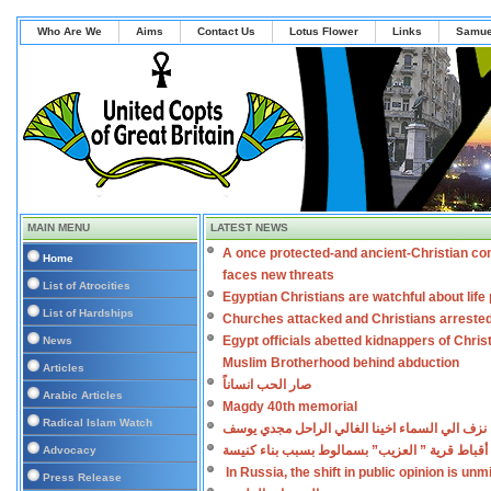
Who Are We
Aims
Contact Us
Lotus Flower
Links
Samue
MAIN MENU
LATEST NEWS
A once protected-and ancient-Christian co
Home
faces new threats
List of Atrocities
Egyptian Christians are watchful about lif
List of Hardships
Churches attacked and Christians arreste
Egypt officials abetted kidnappers of Chris
News
Muslim Brotherhood behind abduction
Articles
صار الحب انساناً
Arabic Articles
Magdy 40th memorial
Radical Islam Watch
نزف الي السماء اخينا الغالي الراحل مجدي يوسف
أقباط قرية ” العزيب” بسمالوط بسبب بناء كنيسة
Advocacy
In Russia, the shift in public opinion is un
Press Release