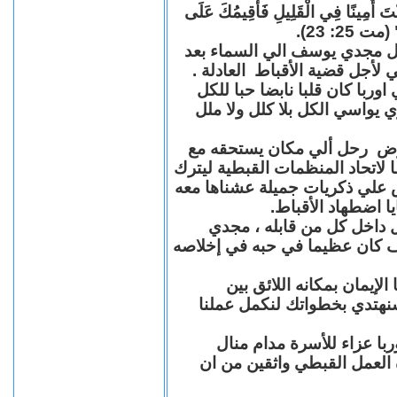
"كُنْتَ أَمِينًا فِي الْقَلِيلِ فَأُقِيمُكَ عَلَى
(مت 25: 23
حل مجدي يوسف الي السماء بعد
ي لأجل قضية الأقباط العادلة
با كان قلبا نابضا حبا للكل
 يواسي الكل بلا كلل ولا ملل
مرض رحل ألي مكان يستحقه مع
 لاتحاد المنظمات القبطية ليترك
ش علي ذكريات جميلة عشناها معه
يا اضطهاد الأقباط
 داخل كل من قابله ، مجدي
كان عظيما في حبه في إخلاصه
لإيمان بمكانه اللائق بين
نهتدي بخطواتك لنكمل عملنا
با عزاء للأسرة مدام منال
ة العمل القبطي واثقين من ان