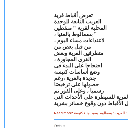
تعرض أقباط قرية
العزيب التابعة للوحدة
المحلية لقرية ” منقطين
” بسمالوط بالمنيا ،
لاعتداءات مساء اليوم ،
من قبل بعض من
متطرفين القرية وبعض
القرى المجاورة ،
احتجاجا على البدء فى
وضع أساسات كنيسة
جديدة بالقرية ،رغم
حصولها على ترخيصًا
رسميا ، وعلى الفور تم
القرية للسيطرة على الأحداث التى
Read more: لعزيب” بسمالوط بسبب بناء كنيسة
Details