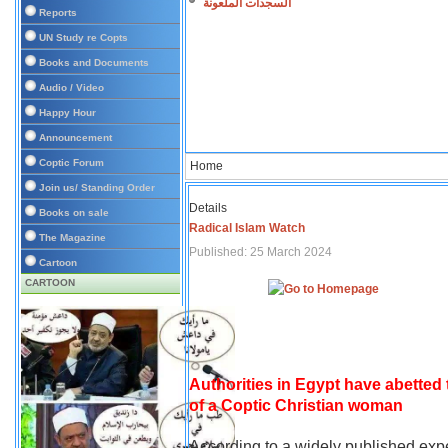
السجدات الملعونة
Reports
UN Study re Copts
Books and Documents
Audio / Video
Happy Hour
Announcement
Coptic Forum
Home
Join us/ Standing Order
Details
Books on sale
Radical Islam Watch
The Magazine
Published: 25 March 2024
Cartoon
CARTOON
Authorities in Egypt have abetted
of a Coptic Christian woman
According to a widely published expe