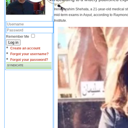
Irene Ibrahim Shehata, a 21-year-old medical s
mid-term exams in Asyut, according to Raymond 
Institute.
Remember Me
Log in
Create an account
Forgot your username?
Forgot your password?
SYNDICATE