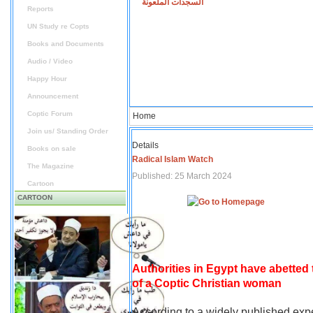
السجدات الملعونة
Reports
UN Study re Copts
Books and Documents
Audio / Video
Happy Hour
Announcement
Coptic Forum
Home
Join us/ Standing Order
Details
Books on sale
Radical Islam Watch
The Magazine
Published: 25 March 2024
Cartoon
CARTOON
Authorities in Egypt have abetted
of a Coptic Christian woman
According to a widely published expe