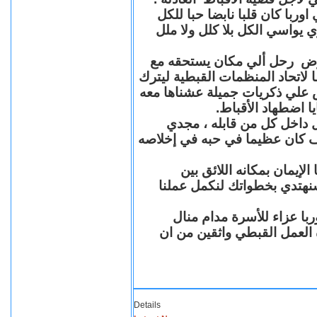
با كان قلبا نابضا حبا للكل
 يواسي الكل بلا كلل ولا ملل
مرض رحل ألي مكان يستحقه مع
 لاتحاد المنظمات القبطية ليترك
ش علي ذكريات جميلة عشناها معه
يا اضطهاد الأقباط
 داخل كل من قابله ، مجدي
كان عظيما في حبه في إخلاصه
لإيمان بمكانه اللائق بين
نهتدي بخطواتك لنكمل عملنا
با عزاء للأسرة مدام منال
ة العمل القبطي واثقين من ان
Details