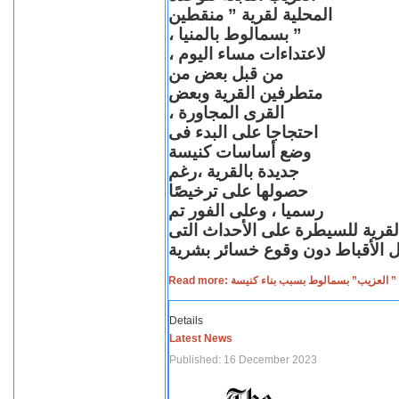
المحلية لقرية ” منقطين
” بسمالوط بالمنيا ،
لاعتداءات مساء اليوم ،
من قبل بعض من
متطرفين القرية وبعض
القرى المجاورة ،
احتجاجا على البدء فى
وضع أساسات كنيسة
جديدة بالقرية ،رغم
حصولها على ترخيصًا
رسميا ، وعلى الفور تم
القرية للسيطرة على الأحداث التى
Read more: لعزيب” بسمالوط بسبب بناء كنيسة
Details
Latest News
Published: 16 December 2023