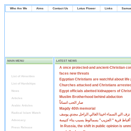
Who Are We
Aims
Contact Us
Lotus Flower
Links
Samue
MAIN MENU
LATEST NEWS
A once protected-and ancient-Christian co
Home
faces new threats
List of Atrocities
Egyptian Christians are watchful about lif
List of Hardships
Churches attacked and Christians arreste
Egypt officials abetted kidnappers of Chris
News
Muslim Brotherhood behind abduction
Articles
صار الحب انساناً
Arabic Articles
Magdy 40th memorial
Radical Islam Watch
نزف الي السماء اخينا الغالي الراحل مجدي يوسف
أقباط قرية ” العزيب” بسمالوط بسبب بناء كنيسة
Advocacy
In Russia, the shift in public opinion is un
Press Release