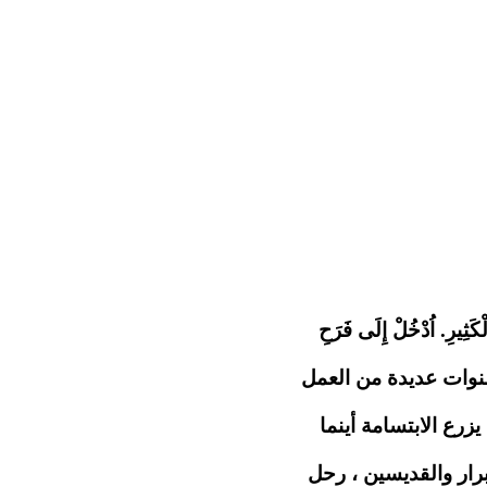
"كَثِيرِ. اُدْخُلْ إِلَى فَرَحِ
نوات عديدة من العمل
رع الابتسامة أينما
رار والقديسين ، رحل