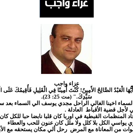
عزاء واج
ب
َيُّهَا الْعَبْدُ الصَّالِحُ الأَمِينُ! كُنْتَ أَمِينًا فِي الْقَلِيلِ فَأُقِيمُكَ عَلَى الْ
سَيِّدِكَ." (مت 25: 23).
لسماء اخينا الغالي الراحل مجدي يوسف الي السماء بعد س
مي لأجل قضية الأقباط العادلة
لمنظمات القبطية في اوربا كان قلبا نابضا حبا للكل كان يز
 يواسي الكل بلا كلل ولا ملل كان عنون للحب والعطاء
وات من المعاناة مع المرض رحل ألي مكان يستحقه مع الأب