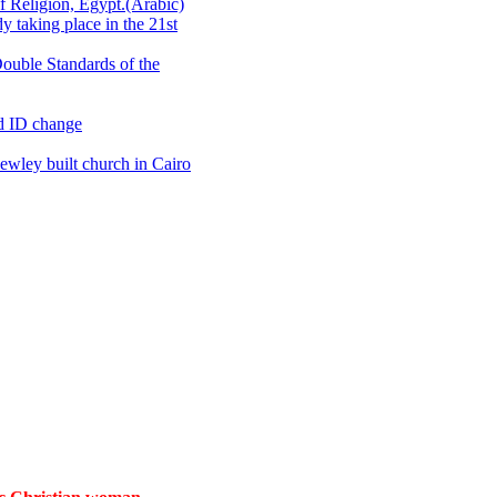
 Religion, Egypt.(Arabic)
 taking place in the 21st
ouble Standards of the
d ID change
wley built church in Cairo