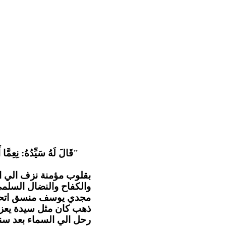
قَالَ لَهُ سَيِّدُهُ: نِعِمَّا أ
بقلوب مؤمنة نزف الي ا
والكفاح والنضال السل .
مجدي يوسف منسق اتحاد ا
ذهب كان مثل سيدة يعزي
رحل الي السماء بعد سن