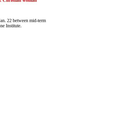
tic Christian woman
 Jan. 22 between mid-term
e Institute.