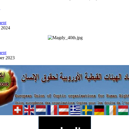
ص
ent
y 2024
ent
ber 2023