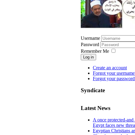
Username
Password
Remember Me
Log in
Create an account
Forgot your username
Forgot your password
Syndicate
Latest News
A once protected-and 
Egypt faces new threa
Egyptian Christians a