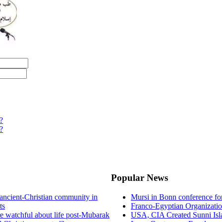
?
?
Popular News
ancient-Christian community in
Mursi in Bonn conference f
ts
Franco-Egyptian Organizati
re watchful about life post-Mubarak
USA, CIA Created Sunni Isl