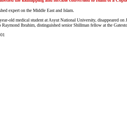
 abetted the kidnapping and forcible conversion to Islam of a Cop
shed expert on the Middle East and Islam.
-year-old medical student at Asyut National University, disappeared on
 Raymond Ibrahim, distinguished senior Shillman fellow at the Gateston