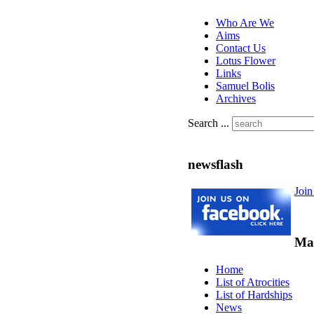
Who Are We
Aims
Contact Us
Lotus Flower
Links
Samuel Bolis
Archives
Search ...
newsflash
Joi
Ma
Home
List of Atrocities
List of Hardships
News