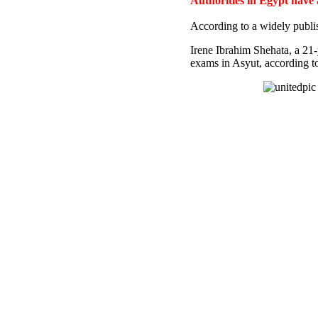
Authorities in Egypt have
According to a widely publi
Irene Ibrahim Shehata, a 21
exams in Asyut, according to