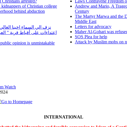
 Christians arrested?
Laws Contravene Freedom of
d kidnappers of Christian college
Andrew and Mario, A Tragedy
herhood behind abduction
Century
The Martyr Marwa and the D
Middle East
Letters for advocacy
نزف الي السماء اخينا الغا
Maher Al-Gohari was refuse
اعتداءات على أقباط قرية ” ال
SOS Plea for help
Attack by Muslim mobs on ne
n public opinion is unmistakable
lam Watch
2024
INTERNATIONAL