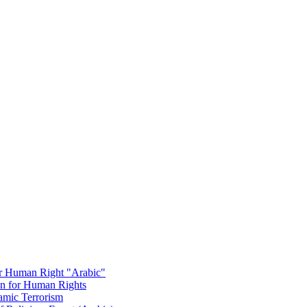
or Human Right "Arabic"
on for Human Rights
amic Terrorism