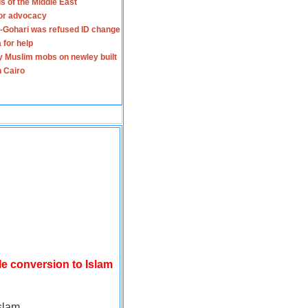
s of the Middle East
for advocacy
-Gohari was refused ID change
 for help
y Muslim mobs on newley built
n Cairo
le conversion to Islam
slam.