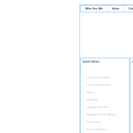
Who Are We
Aims
Co
MAIN MENU
Home
List of Atrocities
List of Hardships
News
Articles
Arabic Articles
Radical Islam Watch
Advocacy
Press Release