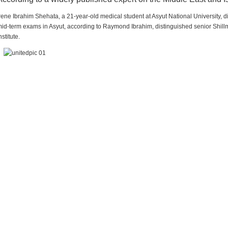
rene Ibrahim Shehata, a 21-year-old medical student at Asyut National University,
id-term exams in Asyut, according to Raymond Ibrahim, distinguished senior Shill
nstitute.