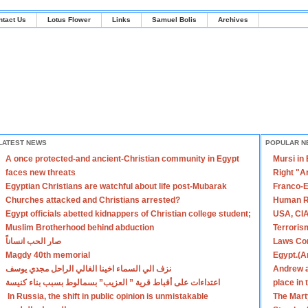
ntact Us
Lotus Flower
Links
Samuel Bolis
Archives
LATEST NEWS
POPULAR N
A once protected-and ancient-Christian community in Egypt
Mursi in
faces new threats
Right "A
Egyptian Christians are watchful about life post-Mubarak
Franco-E
Churches attacked and Christians arrested?
Human R
Egypt officials abetted kidnappers of Christian college student;
USA, CIA
Muslim Brotherhood behind abduction
Terroris
صار الحب انساناً
Laws Con
Magdy 40th memorial
Egypt.(A
نزف الي السماء اخينا الغالي الراحل مجدي يوسف
Andrew a
اعتداءات على أقباط قرية ” العزيب” بسمالوط بسبب بناء كنيسة
place in
In Russia, the shift in public opinion is unmistakable
The Mart