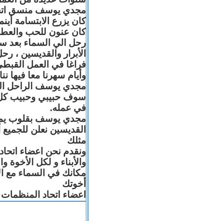
مجدي يوسف منسق اتحاد 
كان يزرع الابتسامة أين
كان عنون للحب والعطا
رحل الي السماء بعد س
الأبرار والقديسين ، رح
فراغا في العمل القبطي
وأيام سهرنا معا فيها .
مجدي يوسف الراحل البا
سوف حبيبي وحبيب كل 
في عمله.
مجدي يوسف بقلوب يملّائه
القديسين نعلن للجميع
مثلك
ونقدم نحن اعضاء اتحاد
والأبناء و لكل الأخوة 
مكانك في السماء مع ال
أخوتك
اعضاء اتحاد المنظمات ا