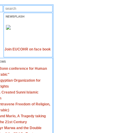
NEWSFLASH
Join EUCOHR on face book
EWS
 Bonn conference for Human
rabic"
gyptian Organization for
ights
 Created Sunni Islamic
m
travene Freedom of Religion,
rabic)
nd Mario, A Tragedy taking
 the 21st Century
yr Marwa and the Double