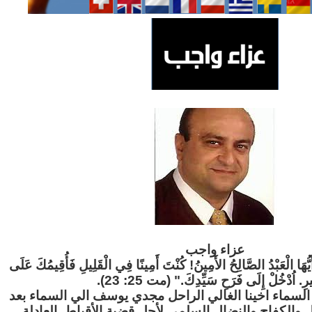
عزاء واج
ب
"َيُّهَا الْعَبْدُ الصَّالِحُ الأَمِينُ! كُنْتَ أَمِينًا فِي الْقَلِيلِ فَأُقِيمُكَ عَلَى
ثِيرِ. اُدْخُلْ إِلَى فَرَحِ سَيِّدِكَ." (مت 25: 23
لسماء اخينا الغالي الراحل مجدي يوسف الي السماء بعد
ل والكفاح والنضال السلمي لأجل قضية الأقباط العادلة