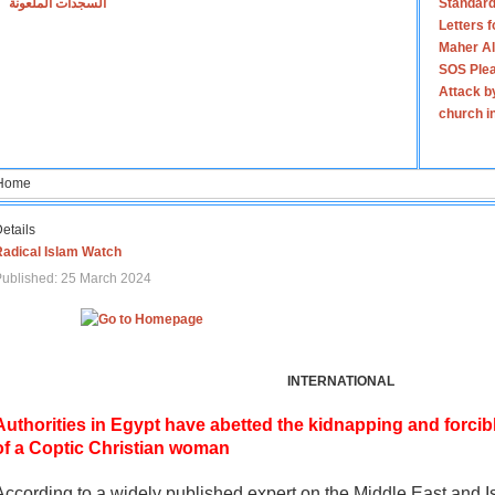
السجدات الملعونة
Standard
Letters 
Maher Al
SOS Plea
Attack b
church i
Home
etails
Radical Islam Watch
ublished: 25 March 2024
INTERNATIONAL
Authorities in Egypt have abetted the kidnapping and forcib
of a Coptic Christian woman
According to a widely published expert on the Middle East and I