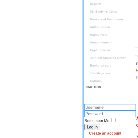
Reports
UN Study re Copts
Books and Documents
Audio / Video
Happy Hour
Announcement
Coptic Forum
Join us/ Standing Order
D
Books on sale
The Magazine
P
Cartoon
CARTOON
Remember Me
Log in
Create an account