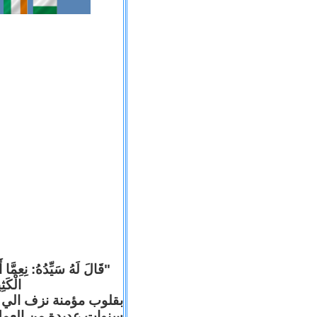
قَالَ لَهُ سَيِّدُهُ: نِعِمَّا أ
الْكَ).
بقلوب مؤمنة نزف الي ا
سنوات عديدة من العم .