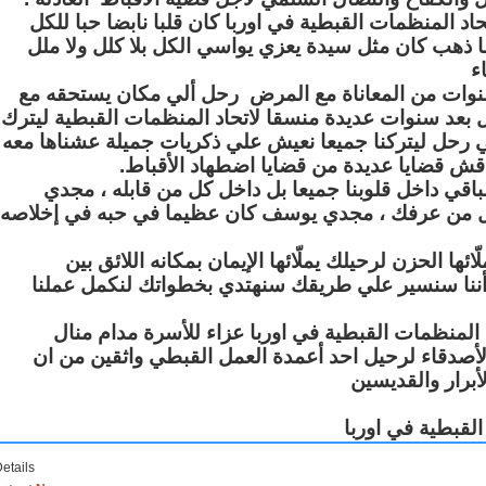
المنظمات القبطية في اوربا كان قلبا نابضا حبا للكل
ما ذهب كان مثل سيدة يعزي يواسي الكل بلا كلل ولا ملل
ء
نوات من المعاناة مع المرض رحل ألي مكان يستحقه مع
ل بعد سنوات عديدة منسقا لاتحاد المنظمات القبطية ليترك
 رحل ليتركنا جميعا نعيش علي ذكريات جميلة عشناها معه
نناقش قضايا عديدة من قضايا اضطهاد الأقباط
قي داخل قلوبنا جميعا بل داخل كل من قابله ، مجدي
من عرفك ، مجدي يوسف كان عظيما في حبه في إخلاصه
ا الحزن لرحيلك يملّائها الإيمان بمكانه اللائق بين
 أننا سنسير علي طريقك سنهتدي بخطواتك لنكمل عملنا
 المنظمات القبطية في اوربا عزاء للأسرة مدام منال
والأصدقاء لرحيل احد أعمدة العمل القبطي واثقين من ان
أبرار والقديسين
لقبطية في اوربا
etails