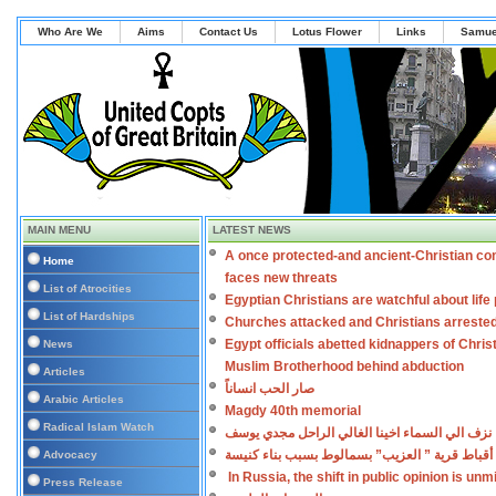
Who Are We
Aims
Contact Us
Lotus Flower
Links
Samue
MAIN MENU
LATEST NEWS
A once protected-and ancient-Christian co
Home
faces new threats
List of Atrocities
Egyptian Christians are watchful about lif
List of Hardships
Churches attacked and Christians arreste
Egypt officials abetted kidnappers of Chris
News
Muslim Brotherhood behind abduction
Articles
صار الحب انساناً
Arabic Articles
Magdy 40th memorial
Radical Islam Watch
نزف الي السماء اخينا الغالي الراحل مجدي يوسف
أقباط قرية ” العزيب” بسمالوط بسبب بناء كنيسة
Advocacy
In Russia, the shift in public opinion is un
Press Release