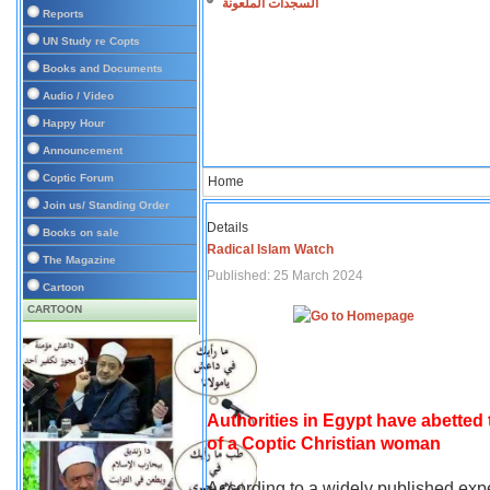
السجدات الملعونة
Reports
UN Study re Copts
Books and Documents
Audio / Video
Happy Hour
Announcement
Coptic Forum
Home
Join us/ Standing Order
Details
Books on sale
Radical Islam Watch
The Magazine
Published: 25 March 2024
Cartoon
CARTOON
Authorities in Egypt have abetted
of a Coptic Christian woman
According to a widely published expe