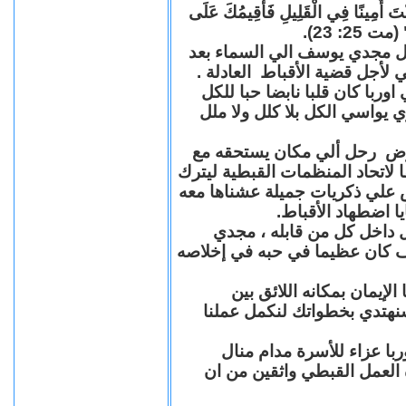
"كُنْتَ أَمِينًا فِي الْقَلِيلِ فَأُقِيمُكَ عَلَى
(مت 25: 23
حل مجدي يوسف الي السماء بعد
ي لأجل قضية الأقباط العادلة
با كان قلبا نابضا حبا للكل
 يواسي الكل بلا كلل ولا ملل
مرض رحل ألي مكان يستحقه مع
 لاتحاد المنظمات القبطية ليترك
ش علي ذكريات جميلة عشناها معه
يا اضطهاد الأقباط
 داخل كل من قابله ، مجدي
كان عظيما في حبه في إخلاصه
لإيمان بمكانه اللائق بين
نهتدي بخطواتك لنكمل عملنا
با عزاء للأسرة مدام منال
ة العمل القبطي واثقين من ان