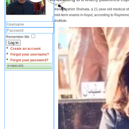
Irene Ibrahim Shehata, a 21-year-old medical s
mid-term exams in Asyut, according to Raymond 
Institute.
Remember Me
Log in
Create an account
Forgot your username?
Forgot your password?
SYNDICATE