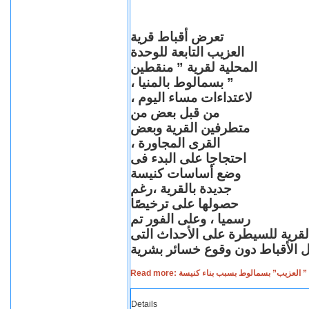
تعرض أقباط قرية
العزيب التابعة للوحدة
المحلية لقرية ” منقطين
” بسمالوط بالمنيا ،
لاعتداءات مساء اليوم ،
من قبل بعض من
متطرفين القرية وبعض
القرى المجاورة ،
احتجاجا على البدء فى
وضع أساسات كنيسة
جديدة بالقرية ،رغم
حصولها على ترخيصًا
رسميا ، وعلى الفور تم
القرية للسيطرة على الأحداث التى
Read more: لعزيب” بسمالوط بسبب بناء كنيسة
Details