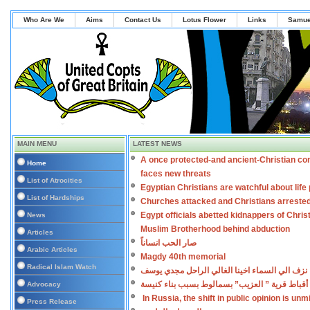
Who Are We
Aims
Contact Us
Lotus Flower
Links
Samue
MAIN MENU
LATEST NEWS
A once protected-and ancient-Christian co
Home
faces new threats
List of Atrocities
Egyptian Christians are watchful about lif
List of Hardships
Churches attacked and Christians arreste
Egypt officials abetted kidnappers of Chris
News
Muslim Brotherhood behind abduction
Articles
صار الحب انساناً
Arabic Articles
Magdy 40th memorial
Radical Islam Watch
نزف الي السماء اخينا الغالي الراحل مجدي يوسف
أقباط قرية ” العزيب” بسمالوط بسبب بناء كنيسة
Advocacy
In Russia, the shift in public opinion is un
Press Release