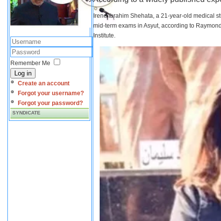
Irene Ibrahim Shehata, a 21-year-old medical s
mid-term exams in Asyut, according to Raymond 
Institute.
Remember Me
Log in
Create an account
Forgot your username?
Forgot your password?
SYNDICATE