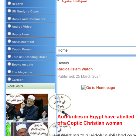
السجدات الملعونة
Reports
UN Study re Copts
Books and Documents
Audio / Video
Happy Hour
Announcement
Coptic Forum
Home
Join us/ Standing Order
Details
Books on sale
Radical Islam Watch
The Magazine
Published: 25 March 2024
Cartoon
CARTOON
Authorities in Egypt have abetted
of a Coptic Christian woman
According to a widely published expe