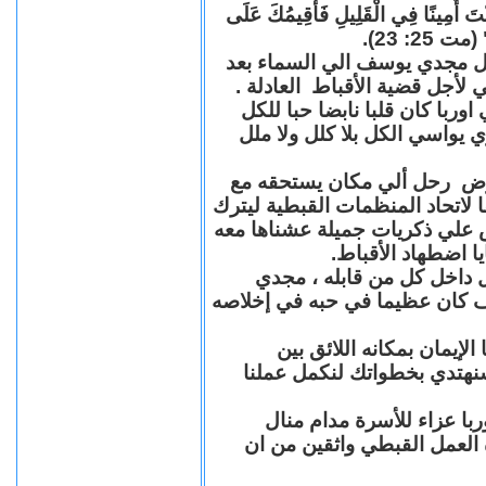
"كُنْتَ أَمِينًا فِي الْقَلِيلِ فَأُقِيمُكَ عَلَى
(مت 25: 23
حل مجدي يوسف الي السماء بعد
ي لأجل قضية الأقباط العادلة
با كان قلبا نابضا حبا للكل
 يواسي الكل بلا كلل ولا ملل
مرض رحل ألي مكان يستحقه مع
 لاتحاد المنظمات القبطية ليترك
ش علي ذكريات جميلة عشناها معه
يا اضطهاد الأقباط
 داخل كل من قابله ، مجدي
كان عظيما في حبه في إخلاصه
لإيمان بمكانه اللائق بين
نهتدي بخطواتك لنكمل عملنا
با عزاء للأسرة مدام منال
ة العمل القبطي واثقين من ان