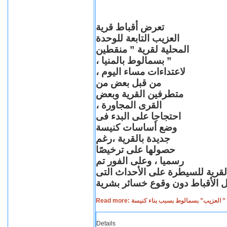
تعرض أقباط قرية
العزيب التابعة للوحدة
المحلية لقرية ” منقطين
” بسمالوط بالمنيا ،
لاعتداءات مساء اليوم ،
من قبل بعض من
متطرفين القرية وبعض
القرى المجاورة ،
احتجاجا على البدء فى
وضع أساسات كنيسة
جديدة بالقرية ،رغم
حصولها على ترخيصًا
رسميا ، وعلى الفور تم
القرية للسيطرة على الأحداث التى
Read more: لعزيب” بسمالوط بسبب بناء كنيسة
Details