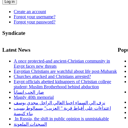
Log in
Create an account
Forgot your username?
Forgot your password?
Syndicate
Latest News
Pop
A once protected-and ancient-Christian community in
Egypt faces new threats
Egyptian Christians are watchful about life post-Mubarak
Churches attacked and Christians arrested?
Egypt officials abetted kidnappers of Christian college
student; Muslim Brotherhood behind abduction
صار الحب انساناً
Magdy 40th memorial
نزف الي السماء اخينا الغالي الراحل مجدي يوسف
اعتداءات على أقباط قرية ” العزيب” بسمالوط بسبب
بناء كنيسة
In Russia, the shift in public opinion is unmistakable
السجدات الملعونة