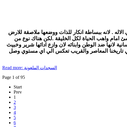
الاله . لانه ببساطة انكار للذات ووضعها ملاصقة للارض
لاشئ امام واهب الحياة لكل الخليقة .لكن هناك نوع من
ة لانها ضد الوطن وابنائه لان وازع ادائها شرير وخبيث
في تاريخنا المعاصر والقريب تعكس الي اي مستوي وصل
Read more: السجدات الملعونة
Page 1 of 95
Start
Prev
1
2
3
4
5
6