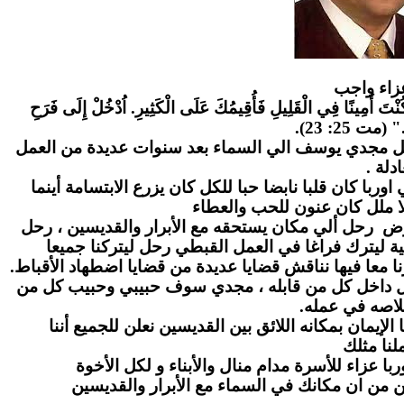
زاء واج
ب
" كُنْتَ أَمِينًا فِي الْقَلِيلِ فَأُقِيمُكَ عَلَى الْكَثِيرِ. اُدْخُلْ إِلَى فَرَحِ
." (مت 25: 23
احل مجدي يوسف الي السماء بعد سنوات عديدة من العمل
عادلة
ا كان قلبا نابضا حبا للكل كان يزرع الابتسامة أينما
ا ملل كان عنون للحب والعطاء
رض رحل ألي مكان يستحقه مع الأبرار والقديسين ، رحل
ة ليترك فراغا في العمل القبطي رحل ليتركنا جميعا
ا معا فيها نناقش قضايا عديدة من قضايا اضطهاد الأقباط
بل داخل كل من قابله ، مجدي سوف حبيبي وحبيب كل من
لاصه في عمله
لإيمان بمكانه اللائق بين القديسين نعلن للجميع أننا
نا مثلك
ا عزاء للأسرة مدام منال والأبناء و لكل الأخوة
ن من ان مكانك في السماء مع الأبرار والقديسين