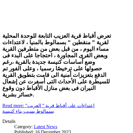
تعرض أقباط قرية العزيب التابعة للوحدة المحلية
لقرية ” منقطين ” بسمالوط بالمنيا ، لاعتداءات
مساء اليوم ، من قبل بعض من متطرفين القرية
وبعض القرى المجاورة ، احتجاجا على البدء فى
وضع أساسات كنيسة جديدة بالقرية ،رغم
حصولها على ترخيصًا رسميا ، وعلى الفور تم
الدفع بتعزيزات أمنية الى قامت بتطويق القرية
للسيطرة على الأحداث التى أسفرت عن إشعال
النيران فى بعض منازل الأقباط دون وقوع
خسائر بشرية.
Read more: اعتداءات على أقباط قرية ” العزيب”
بسمالوط بسبب بناء كنيسة
Details
Category:
Latest News
Published: 16 December 2023