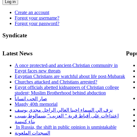
Log in
Create an account
Forgot your username?
Forgot your password?
Syndicate
Latest News
Pop
A once protected-and ancient-Christian community in
Egypt faces new threats
Egyptian Christians are watchful about life post-Mubarak
Churches attacked and Christians arrested?
Egypt officials abetted kidnappers of Christian college
student; Muslim Brotherhood behind abduction
صار الحب انساناً
Magdy 40th memorial
نزف الي السماء اخينا الغالي الراحل مجدي يوسف
اعتداءات على أقباط قرية ” العزيب” بسمالوط بسبب
بناء كنيسة
In Russia, the shift in public opinion is unmistakable
السجدات الملعونة