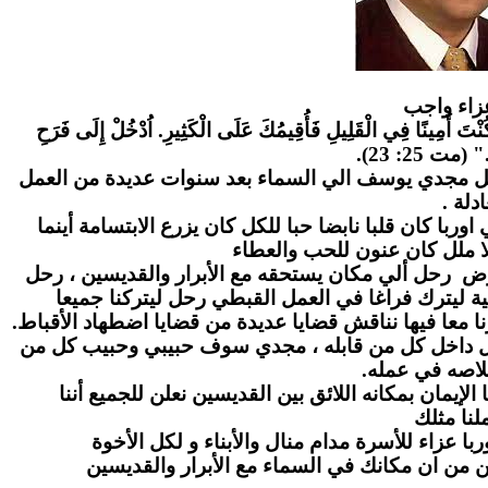
زاء واج
ب
" كُنْتَ أَمِينًا فِي الْقَلِيلِ فَأُقِيمُكَ عَلَى الْكَثِيرِ. اُدْخُلْ إِلَى فَرَحِ
." (مت 25: 23
احل مجدي يوسف الي السماء بعد سنوات عديدة من العمل
عادلة
ا كان قلبا نابضا حبا للكل كان يزرع الابتسامة أينما
ا ملل كان عنون للحب والعطاء
رض رحل ألي مكان يستحقه مع الأبرار والقديسين ، رحل
ة ليترك فراغا في العمل القبطي رحل ليتركنا جميعا
ا معا فيها نناقش قضايا عديدة من قضايا اضطهاد الأقباط
بل داخل كل من قابله ، مجدي سوف حبيبي وحبيب كل من
لاصه في عمله
لإيمان بمكانه اللائق بين القديسين نعلن للجميع أننا
نا مثلك
ا عزاء للأسرة مدام منال والأبناء و لكل الأخوة
ن من ان مكانك في السماء مع الأبرار والقديسين