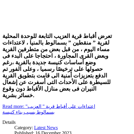
تعرض أقباط قرية العزيب التابعة للوحدة المحلية
لقرية ” منقطين ” بسمالوط بالمنيا ، لاعتداءات
مساء اليوم ، من قبل بعض من متطرفين القرية
وبعض القرى المجاورة ، احتجاجا على البدء فى
وضع أساسات كنيسة جديدة بالقرية ،رغم
حصولها على ترخيصًا رسميا ، وعلى الفور تم
الدفع بتعزيزات أمنية الى قامت بتطويق القرية
للسيطرة على الأحداث التى أسفرت عن إشعال
النيران فى بعض منازل الأقباط دون وقوع
خسائر بشرية.
Read more: اعتداءات على أقباط قرية ” العزيب”
بسمالوط بسبب بناء كنيسة
Details
Category:
Latest News
Published: 16 December 2023