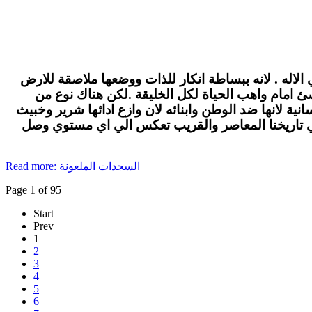
الاله . لانه ببساطة انكار للذات ووضعها ملاصقة للارض
لاشئ امام واهب الحياة لكل الخليقة .لكن هناك نوع من
ة لانها ضد الوطن وابنائه لان وازع ادائها شرير وخبيث
في تاريخنا المعاصر والقريب تعكس الي اي مستوي وصل
Read more: السجدات الملعونة
Page 1 of 95
Start
Prev
1
2
3
4
5
6