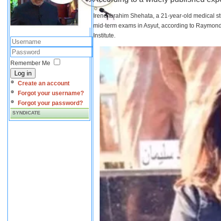
Irene Ibrahim Shehata, a 21-year-old medical s
mid-term exams in Asyut, according to Raymond 
Institute.
Remember Me
Log in
Create an account
Forgot your username?
Forgot your password?
SYNDICATE