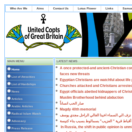
Who Are We
Aims
Contact Us
Lotus Flower
Links
Samue
MAIN MENU
LATEST NEWS
A once protected-and ancient-Christian co
Home
faces new threats
List of Atrocities
Egyptian Christians are watchful about lif
List of Hardships
Churches attacked and Christians arreste
Egypt officials abetted kidnappers of Chris
News
Muslim Brotherhood behind abduction
Articles
صار الحب انساناً
Arabic Articles
Magdy 40th memorial
Radical Islam Watch
نزف الي السماء اخينا الغالي الراحل مجدي يوسف
أقباط قرية ” العزيب” بسمالوط بسبب بناء كنيسة
Advocacy
In Russia, the shift in public opinion is un
Press Release