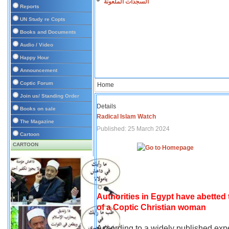
السجدات الملعونة
Reports
UN Study re Copts
Books and Documents
Audio / Video
Happy Hour
Announcement
Coptic Forum
Home
Join us/ Standing Order
Details
Books on sale
Radical Islam Watch
The Magazine
Published: 25 March 2024
Cartoon
CARTOON
Authorities in Egypt have abetted
of a Coptic Christian woman
According to a widely published expe