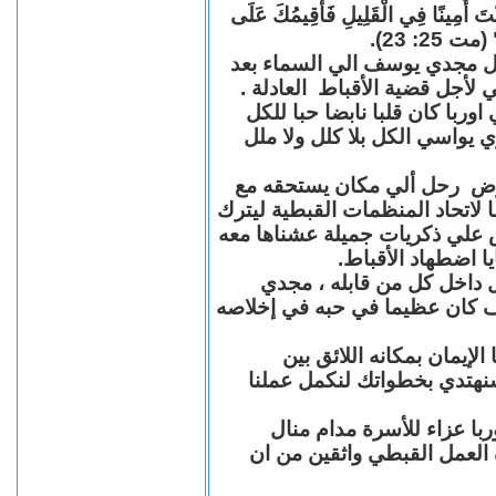
"كُنْتَ أَمِينًا فِي الْقَلِيلِ فَأُقِيمُكَ عَلَى
(مت 25: 23
حل مجدي يوسف الي السماء بعد
ي لأجل قضية الأقباط العادلة
با كان قلبا نابضا حبا للكل
 يواسي الكل بلا كلل ولا ملل
مرض رحل ألي مكان يستحقه مع
 لاتحاد المنظمات القبطية ليترك
ش علي ذكريات جميلة عشناها معه
يا اضطهاد الأقباط
 داخل كل من قابله ، مجدي
كان عظيما في حبه في إخلاصه
لإيمان بمكانه اللائق بين
نهتدي بخطواتك لنكمل عملنا
با عزاء للأسرة مدام منال
ة العمل القبطي واثقين من ان