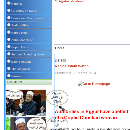
السجدات الملعونة
Reports
UN Study re Copts
Books and Documents
Audio / Video
Happy Hour
Announcement
Coptic Forum
Home
Join us/ Standing Order
Details
Books on sale
Radical Islam Watch
The Magazine
Published: 25 March 2024
Cartoon
CARTOON
Authorities in Egypt have abetted
of a Coptic Christian woman
According to a widely published expe