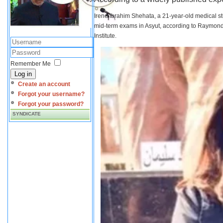
Irene Ibrahim Shehata, a 21-year-old medical s
mid-term exams in Asyut, according to Raymond 
Institute.
Remember Me
Log in
Create an account
Forgot your username?
Forgot your password?
SYNDICATE