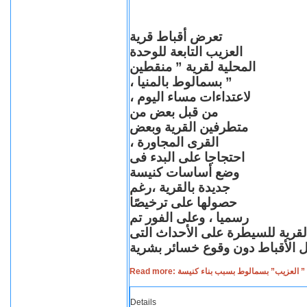
تعرض أقباط قرية
العزيب التابعة للوحدة
المحلية لقرية ” منقطين
” بسمالوط بالمنيا ،
لاعتداءات مساء اليوم ،
من قبل بعض من
متطرفين القرية وبعض
القرى المجاورة ،
احتجاجا على البدء فى
وضع أساسات كنيسة
جديدة بالقرية ،رغم
حصولها على ترخيصًا
رسميا ، وعلى الفور تم
القرية للسيطرة على الأحداث التى
Read more: لعزيب” بسمالوط بسبب بناء كنيسة
Details