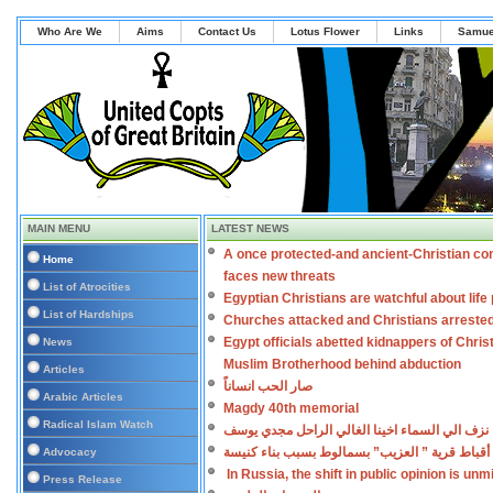
Who Are We
Aims
Contact Us
Lotus Flower
Links
Samue
MAIN MENU
LATEST NEWS
A once protected-and ancient-Christian co
Home
faces new threats
List of Atrocities
Egyptian Christians are watchful about lif
List of Hardships
Churches attacked and Christians arreste
Egypt officials abetted kidnappers of Chris
News
Muslim Brotherhood behind abduction
Articles
صار الحب انساناً
Arabic Articles
Magdy 40th memorial
Radical Islam Watch
نزف الي السماء اخينا الغالي الراحل مجدي يوسف
أقباط قرية ” العزيب” بسمالوط بسبب بناء كنيسة
Advocacy
In Russia, the shift in public opinion is un
Press Release