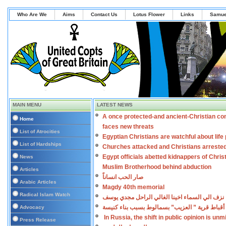
Who Are We
Aims
Contact Us
Lotus Flower
Links
Samue
MAIN MENU
LATEST NEWS
A once protected-and ancient-Christian co
Home
faces new threats
List of Atrocities
Egyptian Christians are watchful about lif
List of Hardships
Churches attacked and Christians arreste
Egypt officials abetted kidnappers of Chris
News
Muslim Brotherhood behind abduction
Articles
صار الحب انساناً
Arabic Articles
Magdy 40th memorial
Radical Islam Watch
نزف الي السماء اخينا الغالي الراحل مجدي يوسف
أقباط قرية ” العزيب” بسمالوط بسبب بناء كنيسة
Advocacy
In Russia, the shift in public opinion is un
Press Release