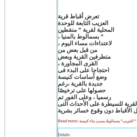
تعرض أقباط قرية
العزيب التابعة للوحدة
المحلية لقرية ” منقطين
” بسمالوط بالمنيا ،
لاعتداءات مساء اليوم ،
من قبل بعض من
متطرفين القرية وبعض
القرى المجاورة ،
احتجاجا على البدء فى
وضع أساسات كنيسة
جديدة بالقرية ،رغم
حصولها على ترخيصًا
رسميا ، وعلى الفور تم
القرية للسيطرة على الأحداث التى
Read more: لعزيب” بسمالوط بسبب بناء كنيسة
Details