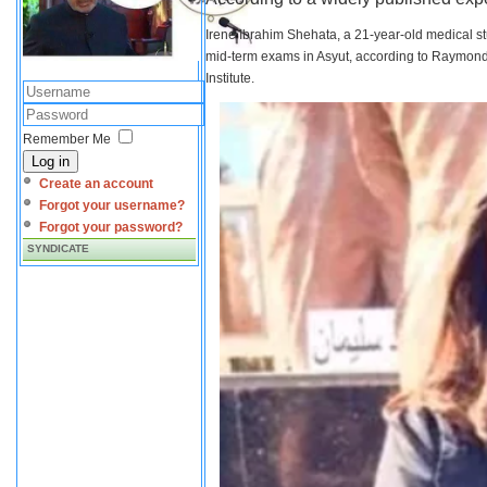
Irene Ibrahim Shehata, a 21-year-old medical s
mid-term exams in Asyut, according to Raymond 
Institute.
Remember Me
Log in
Create an account
Forgot your username?
Forgot your password?
SYNDICATE