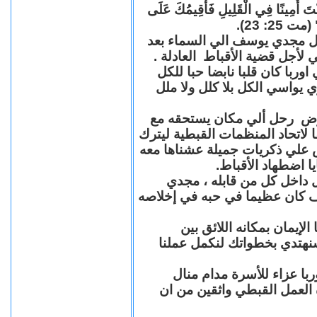
"كُنْتَ أَمِينًا فِي الْقَلِيلِ فَأُقِيمُكَ عَلَى
(مت 25: 23
حل مجدي يوسف الي السماء بعد
ي لأجل قضية الأقباط العادلة
با كان قلبا نابضا حبا للكل
 يواسي الكل بلا كلل ولا ملل
مرض رحل ألي مكان يستحقه مع
 لاتحاد المنظمات القبطية ليترك
ش علي ذكريات جميلة عشناها معه
يا اضطهاد الأقباط
 داخل كل من قابله ، مجدي
كان عظيما في حبه في إخلاصه
لإيمان بمكانه اللائق بين
نهتدي بخطواتك لنكمل عملنا
با عزاء للأسرة مدام منال
ة العمل القبطي واثقين من ان