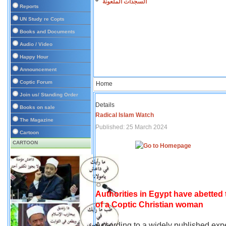
السجدات الملعونة
Reports
UN Study re Copts
Books and Documents
Audio / Video
Happy Hour
Announcement
Coptic Forum
Home
Join us/ Standing Order
Details
Books on sale
Radical Islam Watch
The Magazine
Published: 25 March 2024
Cartoon
CARTOON
Authorities in Egypt have abetted
of a Coptic Christian woman
According to a widely published expe