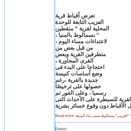
تعرض أقباط قرية
العزيب التابعة للوحدة
المحلية لقرية ” منقطين
” بسمالوط بالمنيا ،
لاعتداءات مساء اليوم ،
من قبل بعض من
متطرفين القرية وبعض
القرى المجاورة ،
احتجاجا على البدء فى
وضع أساسات كنيسة
جديدة بالقرية ،رغم
حصولها على ترخيصًا
رسميا ، وعلى الفور تم
القرية للسيطرة على الأحداث التى
Read more: لعزيب” بسمالوط بسبب بناء كنيسة
Details