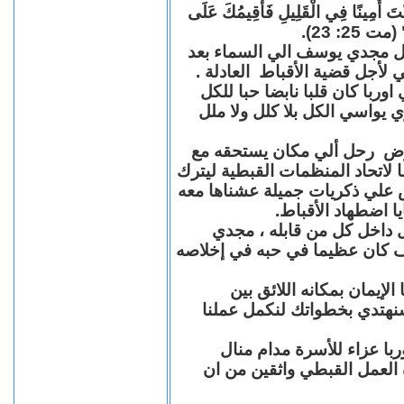
"كُنْتَ أَمِينًا فِي الْقَلِيلِ فَأُقِيمُكَ عَلَى
(مت 25: 23
حل مجدي يوسف الي السماء بعد
ي لأجل قضية الأقباط العادلة
با كان قلبا نابضا حبا للكل
 يواسي الكل بلا كلل ولا ملل
مرض رحل ألي مكان يستحقه مع
 لاتحاد المنظمات القبطية ليترك
ش علي ذكريات جميلة عشناها معه
يا اضطهاد الأقباط
 داخل كل من قابله ، مجدي
كان عظيما في حبه في إخلاصه
لإيمان بمكانه اللائق بين
نهتدي بخطواتك لنكمل عملنا
با عزاء للأسرة مدام منال
ة العمل القبطي واثقين من ان