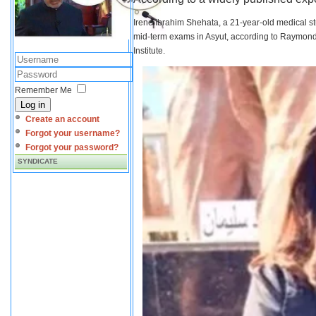
Irene Ibrahim Shehata, a 21-year-old medical s
mid-term exams in Asyut, according to Raymond 
Institute.
Remember Me
Log in
Create an account
Forgot your username?
Forgot your password?
SYNDICATE