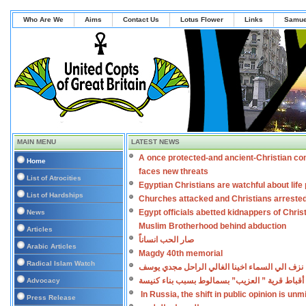
Who Are We
Aims
Contact Us
Lotus Flower
Links
Samue
MAIN MENU
LATEST NEWS
A once protected-and ancient-Christian co
Home
faces new threats
List of Atrocities
Egyptian Christians are watchful about lif
List of Hardships
Churches attacked and Christians arreste
Egypt officials abetted kidnappers of Chris
News
Muslim Brotherhood behind abduction
Articles
صار الحب انساناً
Arabic Articles
Magdy 40th memorial
Radical Islam Watch
نزف الي السماء اخينا الغالي الراحل مجدي يوسف
أقباط قرية ” العزيب” بسمالوط بسبب بناء كنيسة
Advocacy
In Russia, the shift in public opinion is un
Press Release