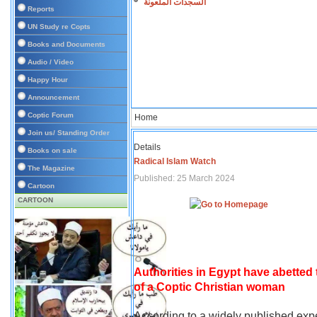
السجدات الملعونة
Reports
UN Study re Copts
Books and Documents
Audio / Video
Happy Hour
Announcement
Coptic Forum
Home
Join us/ Standing Order
Details
Books on sale
Radical Islam Watch
The Magazine
Published: 25 March 2024
Cartoon
CARTOON
Authorities in Egypt have abetted
of a Coptic Christian woman
According to a widely published expe