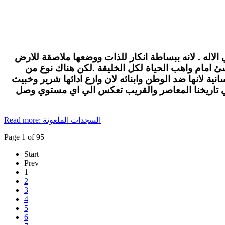
الاله . لانه ببساطة انكار للذات ووضعها ملاصقة للارض
لاشئ امام واهب الحياة لكل الخليقة .لكن هناك نوع من
ة لانها ضد الوطن وابنائه لان وازع ادائها شرير وخبيث
في تاريخنا المعاصر والقريب تعكس الي اي مستوي وصل
Read more: السجدات الملعونة
Page 1 of 95
Start
Prev
1
2
3
4
5
6