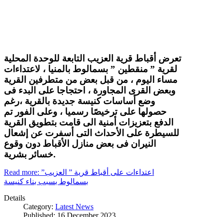
تعرض أقباط قرية العزيب التابعة للوحدة المحلية
لقرية ” منقطين ” بسمالوط بالمنيا ، لاعتداءات
مساء اليوم ، من قبل بعض من متطرفين القرية
وبعض القرى المجاورة ، احتجاجا على البدء فى
وضع أساسات كنيسة جديدة بالقرية ،رغم
حصولها على ترخيصًا رسميا ، وعلى الفور تم
الدفع بتعزيزات أمنية الى قامت بتطويق القرية
للسيطرة على الأحداث التى أسفرت عن إشعال
النيران فى بعض منازل الأقباط دون وقوع
خسائر بشرية.
Read more: اعتداءات على أقباط قرية ” العزيب”
بسمالوط بسبب بناء كنيسة
Details
Category:
Latest News
Published: 16 December 2023