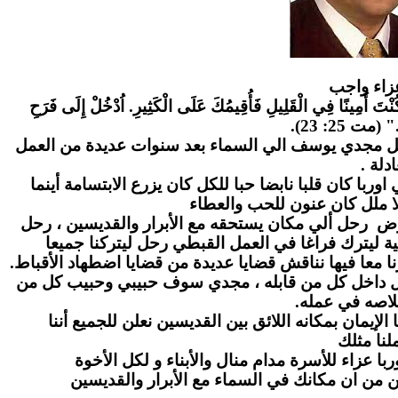
زاء واج
ب
" كُنْتَ أَمِينًا فِي الْقَلِيلِ فَأُقِيمُكَ عَلَى الْكَثِيرِ. اُدْخُلْ إِلَى فَرَحِ
." (مت 25: 23
احل مجدي يوسف الي السماء بعد سنوات عديدة من العمل
عادلة
ا كان قلبا نابضا حبا للكل كان يزرع الابتسامة أينما
ا ملل كان عنون للحب والعطاء
رض رحل ألي مكان يستحقه مع الأبرار والقديسين ، رحل
ة ليترك فراغا في العمل القبطي رحل ليتركنا جميعا
ا معا فيها نناقش قضايا عديدة من قضايا اضطهاد الأقباط
بل داخل كل من قابله ، مجدي سوف حبيبي وحبيب كل من
لاصه في عمله
لإيمان بمكانه اللائق بين القديسين نعلن للجميع أننا
نا مثلك
ا عزاء للأسرة مدام منال والأبناء و لكل الأخوة
ن من ان مكانك في السماء مع الأبرار والقديسين