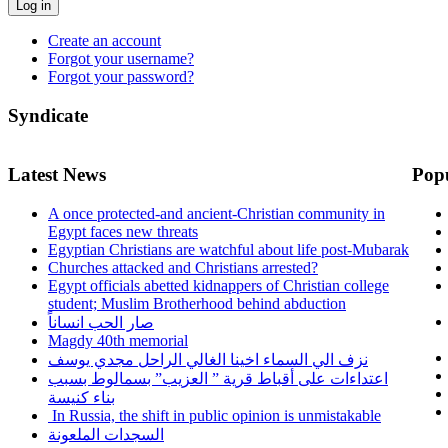
Log in
Create an account
Forgot your username?
Forgot your password?
Syndicate
Latest News
Pop
A once protected-and ancient-Christian community in
Egypt faces new threats
Egyptian Christians are watchful about life post-Mubarak
Churches attacked and Christians arrested?
Egypt officials abetted kidnappers of Christian college
student; Muslim Brotherhood behind abduction
صار الحب انساناً
Magdy 40th memorial
نزف الي السماء اخينا الغالي الراحل مجدي يوسف
اعتداءات على أقباط قرية ” العزيب” بسمالوط بسبب
بناء كنيسة
In Russia, the shift in public opinion is unmistakable
السجدات الملعونة