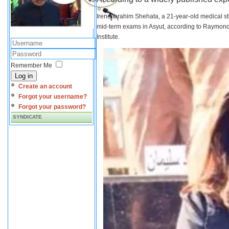
Irene Ibrahim Shehata, a 21-year-old medical s
mid-term exams in Asyut, according to Raymond 
Institute.
Remember Me
Log in
Create an account
Forgot your username?
Forgot your password?
SYNDICATE