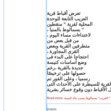
تعرض أقباط قرية
العزيب التابعة للوحدة
المحلية لقرية ” منقطين
” بسمالوط بالمنيا ،
لاعتداءات مساء اليوم ،
من قبل بعض من
متطرفين القرية وبعض
القرى المجاورة ،
احتجاجا على البدء فى
وضع أساسات كنيسة
جديدة بالقرية ،رغم
حصولها على ترخيصًا
رسميا ، وعلى الفور تم
القرية للسيطرة على الأحداث التى
Read more: لعزيب” بسمالوط بسبب بناء كنيسة
Details