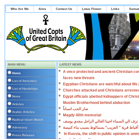
Who Are We
Aims
Contact Us
Lotus Flower
Links
Samue
MAIN MENU
LATEST NEWS
A once protected-and ancient-Christian co
Home
faces new threats
List of Atrocities
Egyptian Christians are watchful about lif
List of Hardships
Churches attacked and Christians arreste
Egypt officials abetted kidnappers of Chris
News
Muslim Brotherhood behind abduction
Articles
صار الحب انساناً
Arabic Articles
Magdy 40th memorial
Radical Islam Watch
نزف الي السماء اخينا الغالي الراحل مجدي يوسف
أقباط قرية ” العزيب” بسمالوط بسبب بناء كنيسة
Advocacy
In Russia, the shift in public opinion is un
Press Release