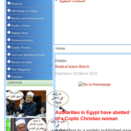
السجدات الملعونة
Reports
UN Study re Copts
Books and Documents
Audio / Video
Happy Hour
Announcement
Coptic Forum
Home
Join us/ Standing Order
Details
Books on sale
Radical Islam Watch
The Magazine
Published: 25 March 2024
Cartoon
CARTOON
Authorities in Egypt have abetted
of a Coptic Christian woman
According to a widely published expe