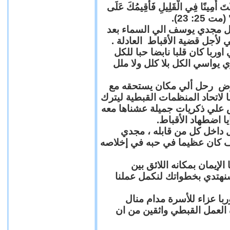
"كُنْتَ أَمِينًا فِي الْقَلِيلِ فَأُقِيمُكَ عَلَى
(مت 25: 23
حل مجدي يوسف الي السماء بعد
ي لأجل قضية الأقباط العادلة
با كان قلبا نابضا حبا للكل
 يواسي الكل بلا كلل ولا ملل
مرض رحل ألي مكان يستحقه مع
 لاتحاد المنظمات القبطية ليترك
ش علي ذكريات جميلة عشناها معه
يا اضطهاد الأقباط
 داخل كل من قابله ، مجدي
كان عظيما في حبه في إخلاصه
لإيمان بمكانه اللائق بين
نهتدي بخطواتك لنكمل عملنا
با عزاء للأسرة مدام منال
ة العمل القبطي واثقين من ان