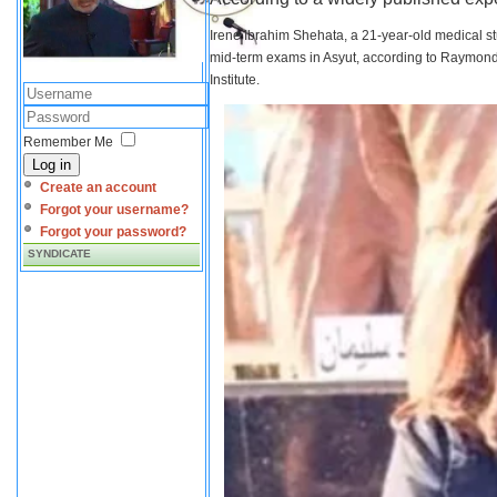
Irene Ibrahim Shehata, a 21-year-old medical s
mid-term exams in Asyut, according to Raymond 
Institute.
Remember Me
Log in
Create an account
Forgot your username?
Forgot your password?
SYNDICATE