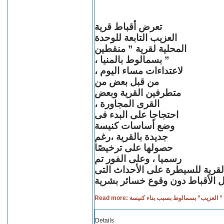
تعرض أقباط قرية
العزيب التابعة للوحدة
المحلية لقرية ” منقطين
” بسمالوط بالمنيا ،
لاعتداءات مساء اليوم ،
من قبل بعض من
متطرفين القرية وبعض
القرى المجاورة ،
احتجاجا على البدء فى
وضع أساسات كنيسة
جديدة بالقرية ،رغم
حصولها على ترخيصًا
رسميا ، وعلى الفور تم
القرية للسيطرة على الأحداث التى
Read more: لعزيب” بسمالوط بسبب بناء كنيسة
Details