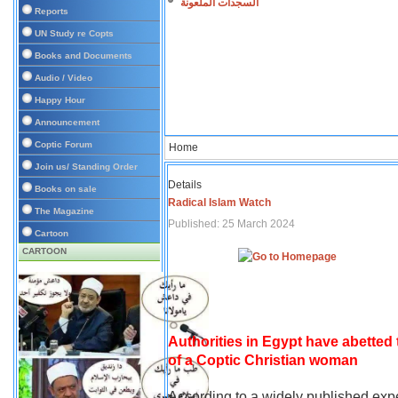
السجدات الملعونة
Reports
UN Study re Copts
Books and Documents
Audio / Video
Happy Hour
Announcement
Coptic Forum
Home
Join us/ Standing Order
Details
Books on sale
Radical Islam Watch
The Magazine
Published: 25 March 2024
Cartoon
CARTOON
Authorities in Egypt have abetted
of a Coptic Christian woman
According to a widely published expe