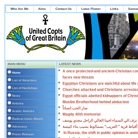
Who Are We
Aims
Contact Us
Lotus Flower
Links
Samue
MAIN MENU
LATEST NEWS
A once protected-and ancient-Christian co
Home
faces new threats
List of Atrocities
Egyptian Christians are watchful about lif
List of Hardships
Churches attacked and Christians arreste
Egypt officials abetted kidnappers of Chris
News
Muslim Brotherhood behind abduction
Articles
صار الحب انساناً
Arabic Articles
Magdy 40th memorial
Radical Islam Watch
نزف الي السماء اخينا الغالي الراحل مجدي يوسف
أقباط قرية ” العزيب” بسمالوط بسبب بناء كنيسة
Advocacy
In Russia, the shift in public opinion is un
Press Release