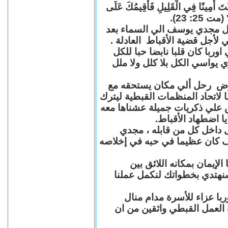
"كُنْتَ أَمِينًا فِي الْقَلِيلِ فَأُقِيمُكَ عَلَى
(مت 25: 23
حل مجدي يوسف الي السماء بعد
ي لأجل قضية الأقباط العادلة
با كان قلبا نابضا حبا للكل
 يواسي الكل بلا كلل ولا ملل
مرض رحل ألي مكان يستحقه مع
 لاتحاد المنظمات القبطية ليترك
ش علي ذكريات جميلة عشناها معه
يا اضطهاد الأقباط
 داخل كل من قابله ، مجدي
كان عظيما في حبه في إخلاصه
لإيمان بمكانه اللائق بين
نهتدي بخطواتك لنكمل عملنا
با عزاء للأسرة مدام منال
ة العمل القبطي واثقين من ان