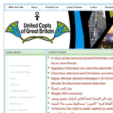
Who Are We
Aims
Contact Us
Lotus Flower
Links
Samue
MAIN MENU
LATEST NEWS
A once protected-and ancient-Christian co
Home
faces new threats
List of Atrocities
Egyptian Christians are watchful about lif
List of Hardships
Churches attacked and Christians arreste
Egypt officials abetted kidnappers of Chris
News
Muslim Brotherhood behind abduction
Articles
صار الحب انساناً
Arabic Articles
Magdy 40th memorial
Radical Islam Watch
نزف الي السماء اخينا الغالي الراحل مجدي يوسف
أقباط قرية ” العزيب” بسمالوط بسبب بناء كنيسة
Advocacy
In Russia, the shift in public opinion is un
Press Release