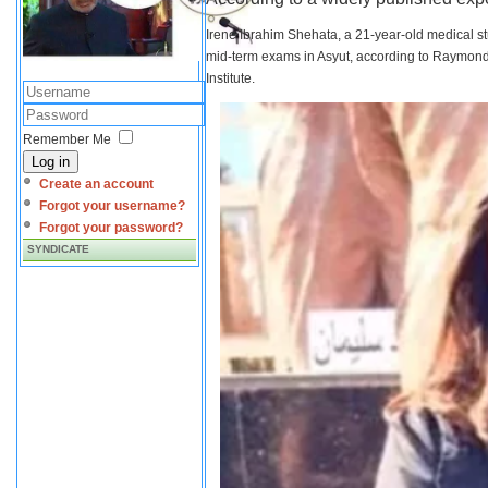
Irene Ibrahim Shehata, a 21-year-old medical s
mid-term exams in Asyut, according to Raymond 
Institute.
Remember Me
Log in
Create an account
Forgot your username?
Forgot your password?
SYNDICATE