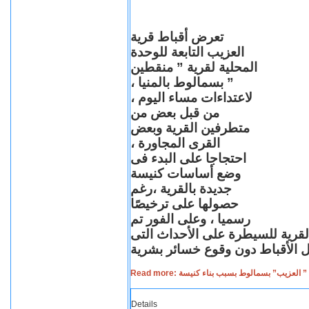
تعرض أقباط قرية
العزيب التابعة للوحدة
المحلية لقرية ” منقطين
” بسمالوط بالمنيا ،
لاعتداءات مساء اليوم ،
من قبل بعض من
متطرفين القرية وبعض
القرى المجاورة ،
احتجاجا على البدء فى
وضع أساسات كنيسة
جديدة بالقرية ،رغم
حصولها على ترخيصًا
رسميا ، وعلى الفور تم
القرية للسيطرة على الأحداث التى
Read more: لعزيب” بسمالوط بسبب بناء كنيسة
Details