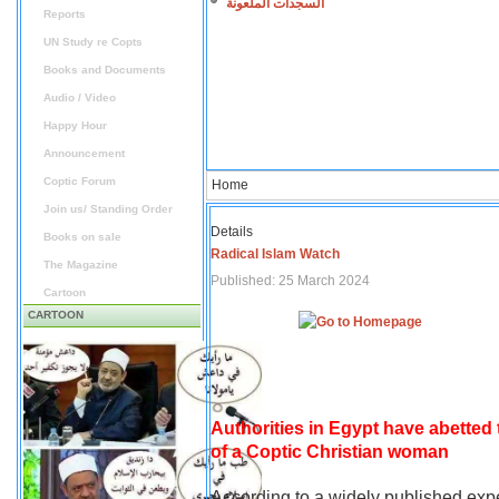
السجدات الملعونة
Reports
UN Study re Copts
Books and Documents
Audio / Video
Happy Hour
Announcement
Coptic Forum
Home
Join us/ Standing Order
Details
Books on sale
Radical Islam Watch
The Magazine
Published: 25 March 2024
Cartoon
CARTOON
Authorities in Egypt have abetted
of a Coptic Christian woman
According to a widely published expe