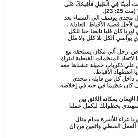
"كُنْتَ أَمِينًا فِي الْقَلِيلِ فَأُقِيمُكَ عَلَى
(مت 25: 23
حل مجدي يوسف الي السماء بعد
ي لأجل قضية الأقباط العادلة
با كان قلبا نابضا حبا للكل
 يواسي الكل بلا كلل ولا ملل
مرض رحل ألي مكان يستحقه مع
 لاتحاد المنظمات القبطية ليترك
ش علي ذكريات جميلة عشناها معه
يا اضطهاد الأقباط
 داخل كل من قابله ، مجدي
كان عظيما في حبه في إخلاصه
لإيمان بمكانه اللائق بين
نهتدي بخطواتك لنكمل عملنا
با عزاء للأسرة مدام منال
ة العمل القبطي واثقين من ان