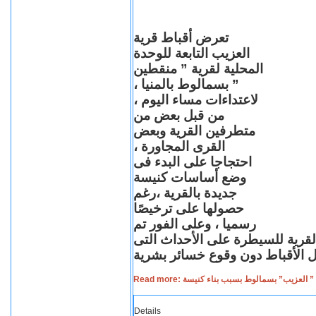
تعرض أقباط قرية
العزيب التابعة للوحدة
المحلية لقرية ” منقطين
” بسمالوط بالمنيا ،
لاعتداءات مساء اليوم ،
من قبل بعض من
متطرفين القرية وبعض
القرى المجاورة ،
احتجاجا على البدء فى
وضع أساسات كنيسة
جديدة بالقرية ،رغم
حصولها على ترخيصًا
رسميا ، وعلى الفور تم
القرية للسيطرة على الأحداث التى
Read more: لعزيب” بسمالوط بسبب بناء كنيسة
Details