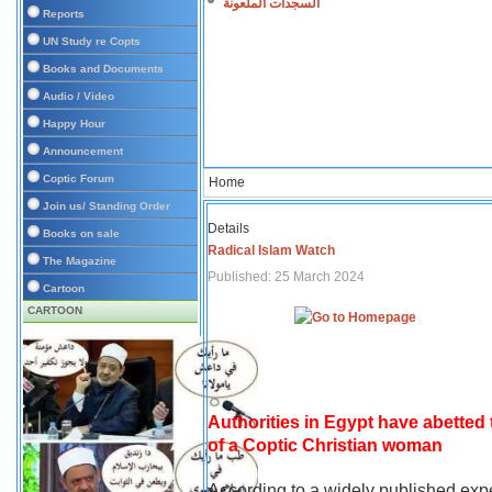
السجدات الملعونة
Reports
UN Study re Copts
Books and Documents
Audio / Video
Happy Hour
Announcement
Coptic Forum
Home
Join us/ Standing Order
Details
Books on sale
Radical Islam Watch
The Magazine
Published: 25 March 2024
Cartoon
CARTOON
Authorities in Egypt have abetted
of a Coptic Christian woman
According to a widely published expe