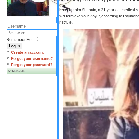
Irene Ibrahim Shehata, a 21-year-old medical s
mid-term exams in Asyut, according to Raymond 
Institute.
Remember Me
Log in
Create an account
Forgot your username?
Forgot your password?
SYNDICATE