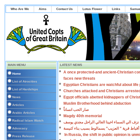
Who Are We
Aims
Contact Us
Lotus Flower
Links
Samue
MAIN MENU
LATEST NEWS
A once protected-and ancient-Christian co
Home
faces new threats
List of Atrocities
Egyptian Christians are watchful about lif
List of Hardships
Churches attacked and Christians arreste
Egypt officials abetted kidnappers of Chris
News
Muslim Brotherhood behind abduction
Articles
صار الحب انساناً
Arabic Articles
Magdy 40th memorial
Radical Islam Watch
نزف الي السماء اخينا الغالي الراحل مجدي يوسف
أقباط قرية ” العزيب” بسمالوط بسبب بناء كنيسة
Advocacy
In Russia, the shift in public opinion is un
Press Release