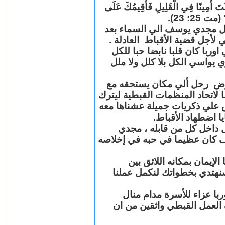
"كُنْتَ أَمِينًا فِي الْقَلِيلِ فَأُقِيمُكَ عَلَى
(مت 25: 23
حل مجدي يوسف الي السماء بعد
ي لأجل قضية الأقباط العادلة
با كان قلبا نابضا حبا للكل
 يواسي الكل بلا كلل ولا ملل
مرض رحل ألي مكان يستحقه مع
 لاتحاد المنظمات القبطية ليترك
ش علي ذكريات جميلة عشناها معه
يا اضطهاد الأقباط
 داخل كل من قابله ، مجدي
كان عظيما في حبه في إخلاصه
لإيمان بمكانه اللائق بين
نهتدي بخطواتك لنكمل عملنا
با عزاء للأسرة مدام منال
ة العمل القبطي واثقين من ان