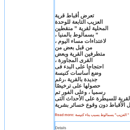
تعرض أقباط قرية
العزيب التابعة للوحدة
المحلية لقرية ” منقطين
” بسمالوط بالمنيا ،
لاعتداءات مساء اليوم ،
من قبل بعض من
متطرفين القرية وبعض
القرى المجاورة ،
احتجاجا على البدء فى
وضع أساسات كنيسة
جديدة بالقرية ،رغم
حصولها على ترخيصًا
رسميا ، وعلى الفور تم
القرية للسيطرة على الأحداث التى
Read more: لعزيب” بسمالوط بسبب بناء كنيسة
Details