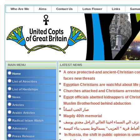
Who Are We
Aims
Contact Us
Lotus Flower
Links
Samue
MAIN MENU
LATEST NEWS
A once protected-and ancient-Christian co
Home
faces new threats
List of Atrocities
Egyptian Christians are watchful about lif
List of Hardships
Churches attacked and Christians arreste
Egypt officials abetted kidnappers of Chris
News
Muslim Brotherhood behind abduction
Articles
صار الحب انساناً
Arabic Articles
Magdy 40th memorial
Radical Islam Watch
نزف الي السماء اخينا الغالي الراحل مجدي يوسف
أقباط قرية ” العزيب” بسمالوط بسبب بناء كنيسة
Advocacy
In Russia, the shift in public opinion is un
Press Release