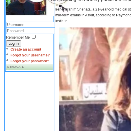
Irene Ibrahim Shehata, a 21-year-old medical s
mid-term exams in Asyut, according to Raymond 
Institute.
Remember Me
Log in
Create an account
Forgot your username?
Forgot your password?
SYNDICATE