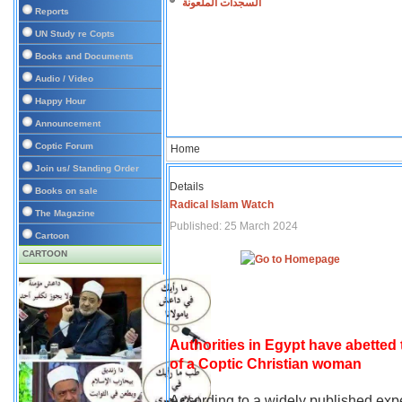
السجدات الملعونة
Reports
UN Study re Copts
Books and Documents
Audio / Video
Happy Hour
Announcement
Coptic Forum
Home
Join us/ Standing Order
Details
Books on sale
Radical Islam Watch
The Magazine
Published: 25 March 2024
Cartoon
CARTOON
Authorities in Egypt have abetted
of a Coptic Christian woman
According to a widely published expe