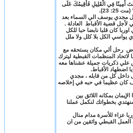
"كُنْتَ أَمِينًا فِي الْقَلِيلِ فَأُقِيمُكَ عَلَى
(مت 25: 23
حل مجدي يوسف الي السماء بعد
ي لأجل قضية الأقباط العادلة
با كان قلبا نابضا حبا للكل
 يواسي الكل بلا كلل ولا ملل
مرض رحل ألي مكان يستحقه مع
 لاتحاد المنظمات القبطية ليترك
ش علي ذكريات جميلة عشناها معه
يا اضطهاد الأقباط
 داخل كل من قابله ، مجدي
كان عظيما في حبه في إخلاصه
لإيمان بمكانه اللائق بين
نهتدي بخطواتك لنكمل عملنا
با عزاء للأسرة مدام منال
ة العمل القبطي واثقين من ان