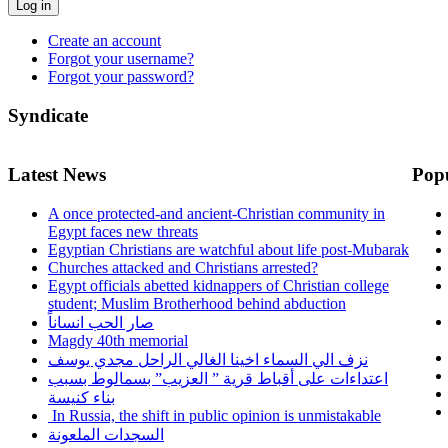
Log in
Create an account
Forgot your username?
Forgot your password?
Syndicate
Latest News
Pop
A once protected-and ancient-Christian community in
Egypt faces new threats
Egyptian Christians are watchful about life post-Mubarak
Churches attacked and Christians arrested?
Egypt officials abetted kidnappers of Christian college
student; Muslim Brotherhood behind abduction
صار الحب انساناً
Magdy 40th memorial
نزف الي السماء اخينا الغالي الراحل مجدي يوسف
اعتداءات على أقباط قرية ” العزيب” بسمالوط بسبب
بناء كنيسة
In Russia, the shift in public opinion is unmistakable
السجدات الملعونة