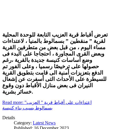
تعرض أقباط قرية العزيب التابعة للوحدة المحلية
لقرية ” منقطين ” بسمالوط بالمنيا ، لاعتداءات
مساء اليوم ، من قبل بعض من متطرفين القرية
وبعض القرى المجاورة ، احتجاجا على البدء فى
وضع أساسات كنيسة جديدة بالقرية ،رغم
حصولها على ترخيصًا رسميا ، وعلى الفور تم
الدفع بتعزيزات أمنية الى قامت بتطويق القرية
للسيطرة على الأحداث التى أسفرت عن إشعال
النيران فى بعض منازل الأقباط دون وقوع
خسائر بشرية.
Read more: اعتداءات على أقباط قرية ” العزيب”
بسمالوط بسبب بناء كنيسة
Details
Category:
Latest News
Published: 16 December 2023