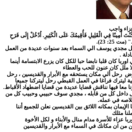
زاء واج
ب
" كُنْتَ أَمِينًا فِي الْقَلِيلِ فَأُقِيمُكَ عَلَى الْكَثِيرِ. اُدْخُلْ إِلَى فَرَحِ
." (مت 25: 23
احل مجدي يوسف الي السماء بعد سنوات عديدة من العمل
عادلة
ا كان قلبا نابضا حبا للكل كان يزرع الابتسامة أينما
ا ملل كان عنون للحب والعطاء
رض رحل ألي مكان يستحقه مع الأبرار والقديسين ، رحل
ة ليترك فراغا في العمل القبطي رحل ليتركنا جميعا
ا معا فيها نناقش قضايا عديدة من قضايا اضطهاد الأقباط
بل داخل كل من قابله ، مجدي سوف حبيبي وحبيب كل من
لاصه في عمله
لإيمان بمكانه اللائق بين القديسين نعلن للجميع أننا
نا مثلك
ا عزاء للأسرة مدام منال والأبناء و لكل الأخوة
ن من ان مكانك في السماء مع الأبرار والقديسين