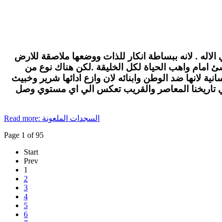
الاله . لانه ببساطة انكار للذات ووضعها ملاصقة للارض
لاشئ امام واهب الحياة لكل الخليقة .لكن هناك نوع من
ة لانها ضد الوطن وابنائه لان وازع ادائها شرير وخبيث
في تاريخنا المعاصر والقريب تعكس الي اي مستوي وصل
Read more: السجدات الملعونة
Page 1 of 95
Start
Prev
1
2
3
4
5
6