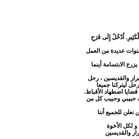
"كَثِيرِ. اُدْخُلْ إِلَى فَرَحِ
نوات عديدة من العمل
رع الابتسامة أينما
رار والقديسين ، رحل
حل ليتركنا جميعا
 قضايا اضطهاد الأقباط
ف حبيبي وحبيب كل من
 نعلن للجميع أننا
و لكل الأخوة
رار والقديسين