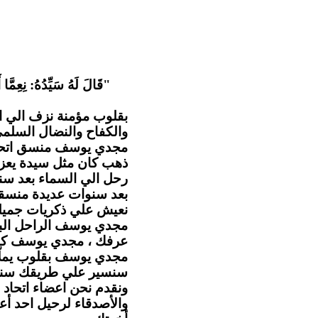
قَالَ لَهُ سَيِّدُهُ: نِعِمَّا أ
بقلوب مؤمنة نزف الي ا
والكفاح والنضال السل .
مجدي يوسف منسق اتحاد ا
ذهب كان مثل سيدة يعزي
رحل الي السماء بعد سن
بعد سنوات عديدة منسقا 
نعيش علي ذكريات جميلة.
مجدي يوسف الراحل البا
عرفك ، مجدي يوسف كا.
مجدي يوسف بقلوب يملّائها
سنسير علي طريقك سنهت
ونقدم نحن اعضاء اتحاد ا
والأصدقاء لرحيل احد أع