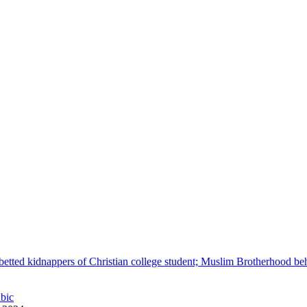
betted kidnappers of Christian college student; Muslim Brotherhood be
abic