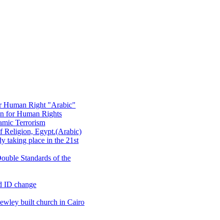
or Human Right "Arabic"
on for Human Rights
amic Terrorism
 Religion, Egypt.(Arabic)
 taking place in the 21st
ouble Standards of the
d ID change
wley built church in Cairo