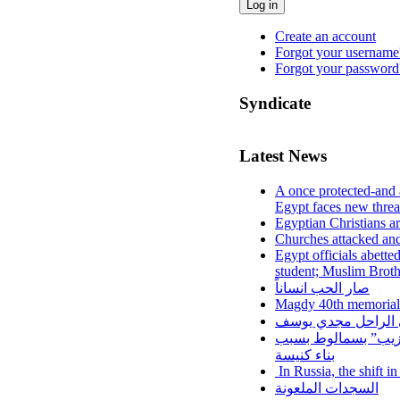
Log in
Create an account
Forgot your username
Forgot your password
Syndicate
Latest News
A once protected-and 
Egypt faces new threa
Egyptian Christians a
Churches attacked and
Egypt officials abette
student; Muslim Brot
صار الحب انساناً
Magdy 40th memorial
لي الراحل مجدي يوسف
عزيب” بسمالوط بسبب
بناء كنيسة
In Russia, the shift i
السجدات الملعونة