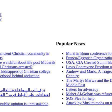
?
?
Popular News
ancient-Christian community in
Mursi in Bonn conference f
ts
Franco-Egyptian Organizati
re watchful about life post-Mubarak
USA, CIA Created Sunni Isl
 Christians arrested?
Laws Contravene Freedom of
d kidnappers of Christian college
Andrew and Mario, A Tragedy
herhood behind abduction
Century
The Martyr Marwa and the D
Middle East
Letters for advocacy
نزف الي السماء اخينا الغا
Maher Al-Gohari was refuse
اعتداءات على أقباط قرية ” ال
SOS Plea for help
Attack by Muslim mobs on ne
n public opinion is unmistakable