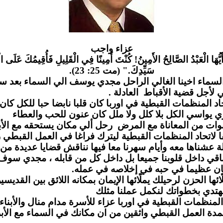
عزاء واج
ب
َيُّهَا الْعَبْدُ الصَّالِحُ الأَمِينُ! كُنْتَ أَمِينًا فِي الْقَلِيلِ فَأُقِيمُكَ عَلَى الْ
سَيِّدِكَ." (مت 25: 23).
لسماء اخينا الغالي الراحل مجدي يوسف الي السماء بعد س
مي لأجل قضية الأقباط العادلة
لمنظمات القبطية في اوربا كان قلبا نابضا حبا للكل كان يز
 يواسي الكل بلا كلل ولا ملل كان عنون للحب والعطاء
وات من المعاناة مع المرض رحل ألي مكان يستحقه مع الأب
لاتحاد المنظمات القبطية ليترك فراغا في العمل القبطي ر
 عشناها معه وأيام سهرنا معا فيها نناقش قضايا عديدة من
قي داخل قلوبنا جميعا بل داخل كل من قابله ، مجدي سو
ن عظيما في حبه في إخلاصه في عمله
 الحزن لرحيلك يملّائها الإيمان بمكانه اللائق بين القديسين
دي بخطواتك لنكمل عملنا مثلك
لمنظمات القبطية في اوربا عزاء للأسرة مدام منال والأبناء 
مدة العمل القبطي واثقين من ان مكانك في السماء مع الأب