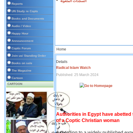
السجدات الملعونة
Reports
UN Study re Copts
Books and Documents
Audio / Video
Happy Hour
Announcement
Coptic Forum
Home
Join us/ Standing Order
Details
Books on sale
Radical Islam Watch
The Magazine
Published: 25 March 2024
Cartoon
CARTOON
Authorities in Egypt have abetted
of a Coptic Christian woman
According to a widely published expe