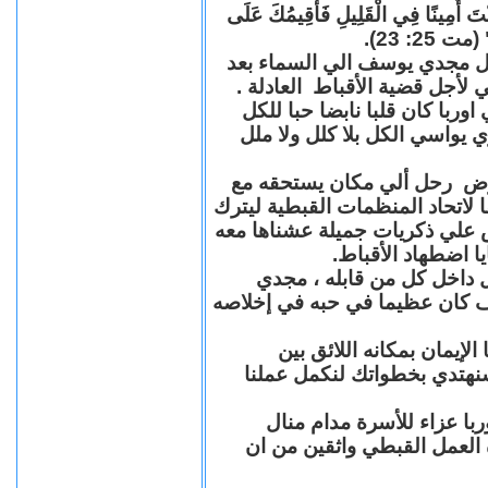
"كُنْتَ أَمِينًا فِي الْقَلِيلِ فَأُقِيمُكَ عَلَى
(مت 25: 23
حل مجدي يوسف الي السماء بعد
ي لأجل قضية الأقباط العادلة
با كان قلبا نابضا حبا للكل
 يواسي الكل بلا كلل ولا ملل
مرض رحل ألي مكان يستحقه مع
 لاتحاد المنظمات القبطية ليترك
ش علي ذكريات جميلة عشناها معه
يا اضطهاد الأقباط
 داخل كل من قابله ، مجدي
كان عظيما في حبه في إخلاصه
لإيمان بمكانه اللائق بين
نهتدي بخطواتك لنكمل عملنا
با عزاء للأسرة مدام منال
ة العمل القبطي واثقين من ان