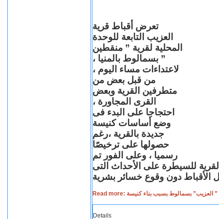
تعرض أقباط قرية
العزيب التابعة للوحدة
المحلية لقرية ” منقطين
” بسمالوط بالمنيا ،
لاعتداءات مساء اليوم ،
من قبل بعض من
متطرفين القرية وبعض
القرى المجاورة ،
احتجاجا على البدء فى
وضع أساسات كنيسة
جديدة بالقرية ،رغم
حصولها على ترخيصًا
رسميا ، وعلى الفور تم
القرية للسيطرة على الأحداث التى
Read more: لعزيب” بسمالوط بسبب بناء كنيسة
Details