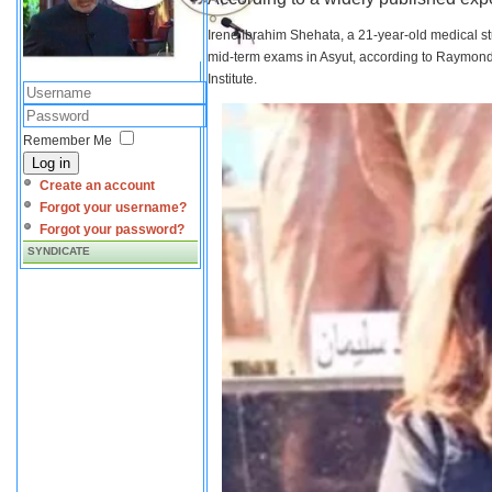
Irene Ibrahim Shehata, a 21-year-old medical s
mid-term exams in Asyut, according to Raymond 
Institute.
Remember Me
Log in
Create an account
Forgot your username?
Forgot your password?
SYNDICATE