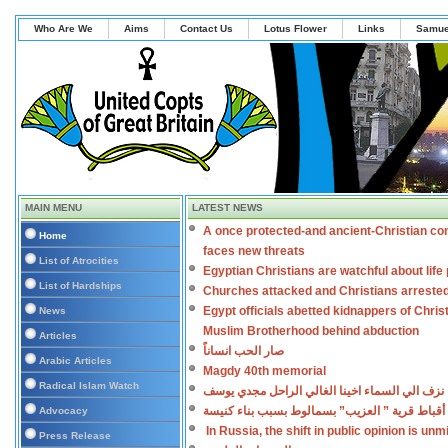
Who Are We
Aims
Contact Us
Lotus Flower
Links
Samue
MAIN MENU
LATEST NEWS
A once protected-and ancient-Christian co
Home
faces new threats
List of Atrocities
Egyptian Christians are watchful about lif
List of Hardships
Churches attacked and Christians arreste
Egypt officials abetted kidnappers of Chris
News
Muslim Brotherhood behind abduction
Articles
صار الحب انساناً
Arabic Articles
Magdy 40th memorial
Radical Islam Watch
نزف الي السماء اخينا الغالي الراحل مجدي يوسف
أقباط قرية ” العزيب” بسمالوط بسبب بناء كنيسة
Advocacy
In Russia, the shift in public opinion is un
Press Release