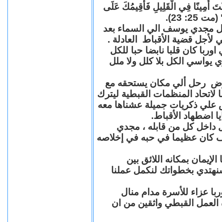
"كُنْتَ أَمِينًا فِي الْقَلِيلِ فَأُقِيمُكَ عَلَى
(مت 25: 23
حل مجدي يوسف الي السماء بعد
ي لأجل قضية الأقباط العادلة
با كان قلبا نابضا حبا للكل
 يواسي الكل بلا كلل ولا ملل
مرض رحل ألي مكان يستحقه مع
 لاتحاد المنظمات القبطية ليترك
ش علي ذكريات جميلة عشناها معه
يا اضطهاد الأقباط
 داخل كل من قابله ، مجدي
كان عظيما في حبه في إخلاصه
لإيمان بمكانه اللائق بين
نهتدي بخطواتك لنكمل عملنا
با عزاء للأسرة مدام منال
ة العمل القبطي واثقين من ان