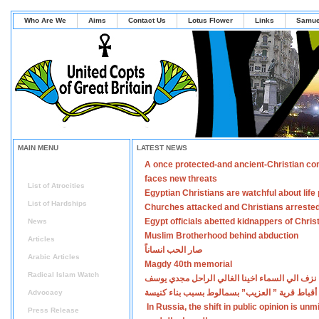
Who Are We
Aims
Contact Us
Lotus Flower
Links
Samue
MAIN MENU
LATEST NEWS
A once protected-and ancient-Christian co
Home
faces new threats
List of Atrocities
Egyptian Christians are watchful about lif
List of Hardships
Churches attacked and Christians arreste
Egypt officials abetted kidnappers of Chris
News
Muslim Brotherhood behind abduction
Articles
صار الحب انساناً
Arabic Articles
Magdy 40th memorial
Radical Islam Watch
نزف الي السماء اخينا الغالي الراحل مجدي يوسف
أقباط قرية ” العزيب” بسمالوط بسبب بناء كنيسة
Advocacy
In Russia, the shift in public opinion is un
Press Release