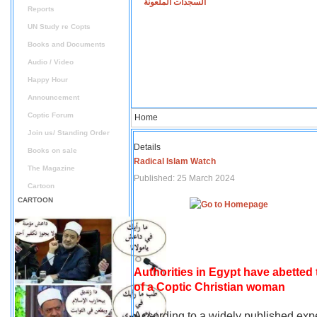
السجدات الملعونة
Reports
UN Study re Copts
Books and Documents
Audio / Video
Happy Hour
Announcement
Coptic Forum
Home
Join us/ Standing Order
Details
Books on sale
Radical Islam Watch
The Magazine
Published: 25 March 2024
Cartoon
CARTOON
Authorities in Egypt have abetted
of a Coptic Christian woman
According to a widely published expe