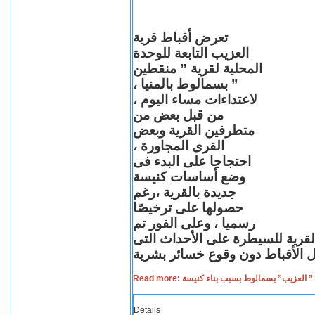
تعرض أقباط قرية
العزيب التابعة للوحدة
المحلية لقرية ” منقطين
” بسمالوط بالمنيا ،
لاعتداءات مساء اليوم ،
من قبل بعض من
متطرفين القرية وبعض
القرى المجاورة ،
احتجاجا على البدء فى
وضع أساسات كنيسة
جديدة بالقرية ،رغم
حصولها على ترخيصًا
رسميا ، وعلى الفور تم
القرية للسيطرة على الأحداث التى
Read more: لعزيب” بسمالوط بسبب بناء كنيسة
Details