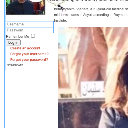
Irene Ibrahim Shehata, a 21-year-old medical s
mid-term exams in Asyut, according to Raymond 
Institute.
Remember Me
Log in
Create an account
Forgot your username?
Forgot your password?
SYNDICATE