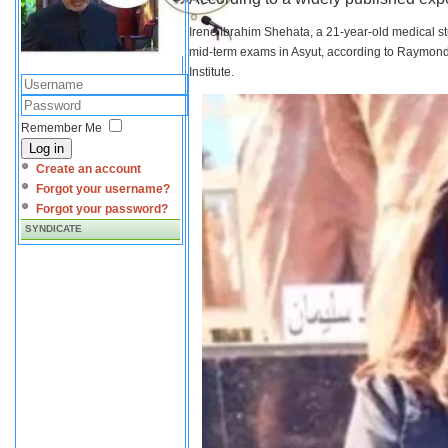
Irene Ibrahim Shehata, a 21-year-old medical s
mid-term exams in Asyut, according to Raymond 
Institute.
Remember Me
Log in
Create an account
Forgot your username?
Forgot your password?
SYNDICATE