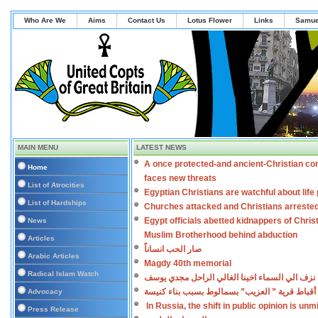
Who Are We
Aims
Contact Us
Lotus Flower
Links
Samue
MAIN MENU
LATEST NEWS
A once protected-and ancient-Christian co
Home
faces new threats
List of Atrocities
Egyptian Christians are watchful about lif
List of Hardships
Churches attacked and Christians arreste
Egypt officials abetted kidnappers of Chris
News
Muslim Brotherhood behind abduction
Articles
صار الحب انساناً
Arabic Articles
Magdy 40th memorial
Radical Islam Watch
نزف الي السماء اخينا الغالي الراحل مجدي يوسف
أقباط قرية ” العزيب” بسمالوط بسبب بناء كنيسة
Advocacy
In Russia, the shift in public opinion is un
Press Release