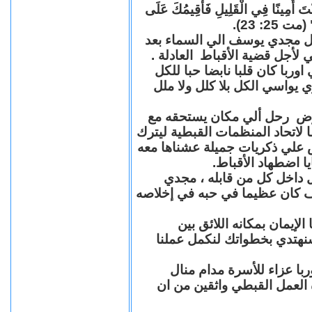
"كُنْتَ أَمِينًا فِي الْقَلِيلِ فَأُقِيمُكَ عَلَى
(مت 25: 23
حل مجدي يوسف الي السماء بعد
ي لأجل قضية الأقباط العادلة
با كان قلبا نابضا حبا للكل
 يواسي الكل بلا كلل ولا ملل
مرض رحل ألي مكان يستحقه مع
 لاتحاد المنظمات القبطية ليترك
ش علي ذكريات جميلة عشناها معه
يا اضطهاد الأقباط
 داخل كل من قابله ، مجدي
كان عظيما في حبه في إخلاصه
لإيمان بمكانه اللائق بين
نهتدي بخطواتك لنكمل عملنا
با عزاء للأسرة مدام منال
ة العمل القبطي واثقين من ان