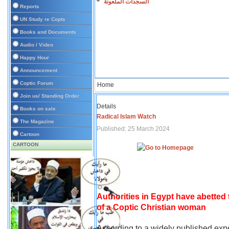
السجدات الملعونة
Reports
UN Study re Copts
Books and Documents
Audio / Video
Happy Hour
Announcement
Coptic Forum
Home
Join us/ Standing Order
Details
Books on sale
Radical Islam Watch
The Magazine
Published: 25 March 2024
Cartoon
CARTOON
Authorities in Egypt have abetted
of a Coptic Christian woman
According to a widely published expe