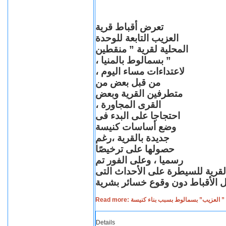
تعرض أقباط قرية
العزيب التابعة للوحدة
المحلية لقرية ” منقطين
” بسمالوط بالمنيا ،
لاعتداءات مساء اليوم ،
من قبل بعض من
متطرفين القرية وبعض
القرى المجاورة ،
احتجاجا على البدء فى
وضع أساسات كنيسة
جديدة بالقرية ،رغم
حصولها على ترخيصًا
رسميا ، وعلى الفور تم
القرية للسيطرة على الأحداث التى
Read more: لعزيب” بسمالوط بسبب بناء كنيسة
Details