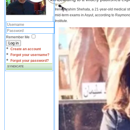
Irene Ibrahim Shehata, a 21-year-old medical s
mid-term exams in Asyut, according to Raymond 
Institute.
Remember Me
Log in
Create an account
Forgot your username?
Forgot your password?
SYNDICATE