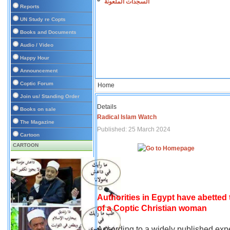
السجدات الملعونة
Reports
UN Study re Copts
Books and Documents
Audio / Video
Happy Hour
Announcement
Coptic Forum
Home
Join us/ Standing Order
Details
Books on sale
Radical Islam Watch
The Magazine
Published: 25 March 2024
Cartoon
CARTOON
Authorities in Egypt have abetted
of a Coptic Christian woman
According to a widely published expe