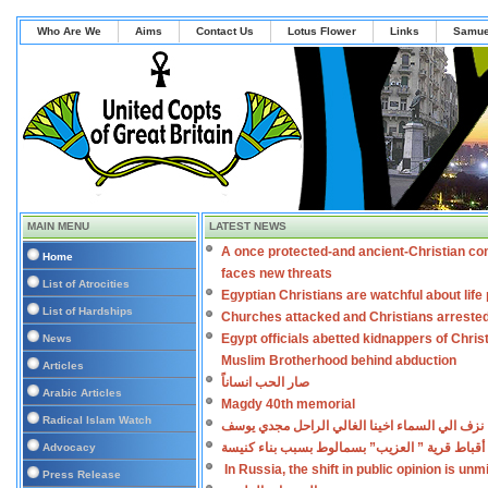
Who Are We
Aims
Contact Us
Lotus Flower
Links
Samue
MAIN MENU
LATEST NEWS
A once protected-and ancient-Christian co
Home
faces new threats
List of Atrocities
Egyptian Christians are watchful about lif
List of Hardships
Churches attacked and Christians arreste
Egypt officials abetted kidnappers of Chris
News
Muslim Brotherhood behind abduction
Articles
صار الحب انساناً
Arabic Articles
Magdy 40th memorial
Radical Islam Watch
نزف الي السماء اخينا الغالي الراحل مجدي يوسف
أقباط قرية ” العزيب” بسمالوط بسبب بناء كنيسة
Advocacy
In Russia, the shift in public opinion is un
Press Release