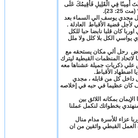
"كُنْتَ أَمِينًا فِي الْقَلِيلِ فَأُقِيمُكَ عَلَى
(مت 25: 23
حل مجدي يوسف الي السماء بعد
ي لأجل قضية الأقباط العادلة
با كان قلبا نابضا حبا للكل
 يواسي الكل بلا كلل ولا ملل
مرض رحل ألي مكان يستحقه مع
 لاتحاد المنظمات القبطية ليترك
ش علي ذكريات جميلة عشناها معه
يا اضطهاد الأقباط
 داخل كل من قابله ، مجدي
كان عظيما في حبه في إخلاصه
لإيمان بمكانه اللائق بين
نهتدي بخطواتك لنكمل عملنا
با عزاء للأسرة مدام منال
ة العمل القبطي واثقين من ان