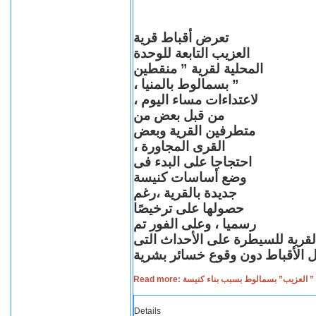
تعرض أقباط قرية
العزيب التابعة للوحدة
المحلية لقرية ” منقطين
” بسمالوط بالمنيا ،
لاعتداءات مساء اليوم ،
من قبل بعض من
متطرفين القرية وبعض
القرى المجاورة ،
احتجاجا على البدء فى
وضع أساسات كنيسة
جديدة بالقرية ،رغم
حصولها على ترخيصًا
رسميا ، وعلى الفور تم
القرية للسيطرة على الأحداث التى
Read more: لعزيب” بسمالوط بسبب بناء كنيسة
Details