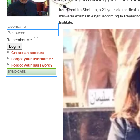
Irene Ibrahim Shehata, a 21-year-old medical s
mid-term exams in Asyut, according to Raymond 
Institute.
Remember Me
Log in
Create an account
Forgot your username?
Forgot your password?
SYNDICATE