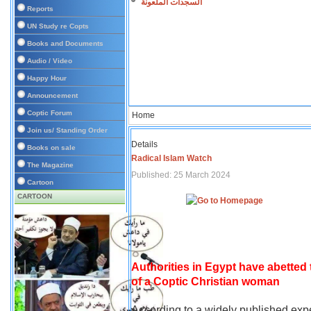
السجدات الملعونة
Reports
UN Study re Copts
Books and Documents
Audio / Video
Happy Hour
Announcement
Coptic Forum
Home
Join us/ Standing Order
Details
Books on sale
Radical Islam Watch
The Magazine
Published: 25 March 2024
Cartoon
CARTOON
Authorities in Egypt have abetted
of a Coptic Christian woman
According to a widely published expe