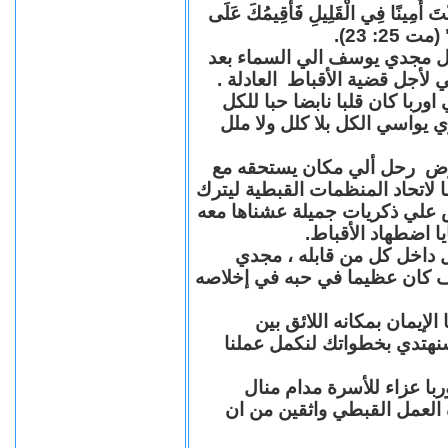
"كُنْتَ أَمِينًا فِي الْقَلِيلِ فَأُقِيمُكَ عَلَى
(مت 25: 23
حل مجدي يوسف الي السماء بعد
ي لأجل قضية الأقباط العادلة
با كان قلبا نابضا حبا للكل
 يواسي الكل بلا كلل ولا ملل
مرض رحل ألي مكان يستحقه مع
 لاتحاد المنظمات القبطية ليترك
ش علي ذكريات جميلة عشناها معه
يا اضطهاد الأقباط
 داخل كل من قابله ، مجدي
كان عظيما في حبه في إخلاصه
لإيمان بمكانه اللائق بين
نهتدي بخطواتك لنكمل عملنا
با عزاء للأسرة مدام منال
ة العمل القبطي واثقين من ان