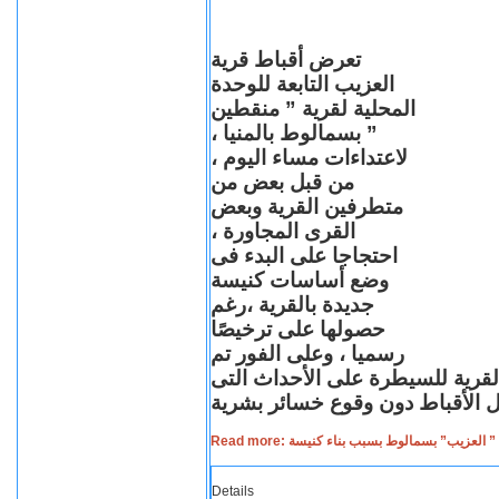
تعرض أقباط قرية
العزيب التابعة للوحدة
المحلية لقرية ” منقطين
” بسمالوط بالمنيا ،
لاعتداءات مساء اليوم ،
من قبل بعض من
متطرفين القرية وبعض
القرى المجاورة ،
احتجاجا على البدء فى
وضع أساسات كنيسة
جديدة بالقرية ،رغم
حصولها على ترخيصًا
رسميا ، وعلى الفور تم
القرية للسيطرة على الأحداث التى
Read more: لعزيب” بسمالوط بسبب بناء كنيسة
Details