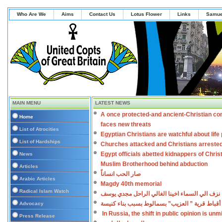
Who Are We
Aims
Contact Us
Lotus Flower
Links
Samue
MAIN MENU
LATEST NEWS
A once protected-and ancient-Christian co
Home
faces new threats
List of Atrocities
Egyptian Christians are watchful about lif
List of Hardships
Churches attacked and Christians arreste
Egypt officials abetted kidnappers of Chris
News
Muslim Brotherhood behind abduction
Articles
صار الحب انساناً
Arabic Articles
Magdy 40th memorial
Radical Islam Watch
نزف الي السماء اخينا الغالي الراحل مجدي يوسف
أقباط قرية ” العزيب” بسمالوط بسبب بناء كنيسة
Advocacy
In Russia, the shift in public opinion is un
Press Release