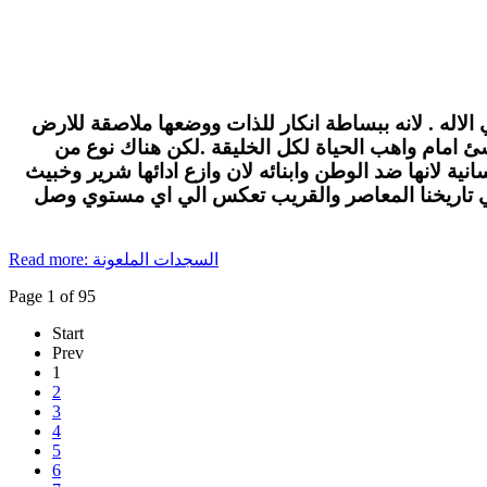
الاله . لانه ببساطة انكار للذات ووضعها ملاصقة للارض
لاشئ امام واهب الحياة لكل الخليقة .لكن هناك نوع من
ة لانها ضد الوطن وابنائه لان وازع ادائها شرير وخبيث
في تاريخنا المعاصر والقريب تعكس الي اي مستوي وصل
Read more: السجدات الملعونة
Page 1 of 95
Start
Prev
1
2
3
4
5
6