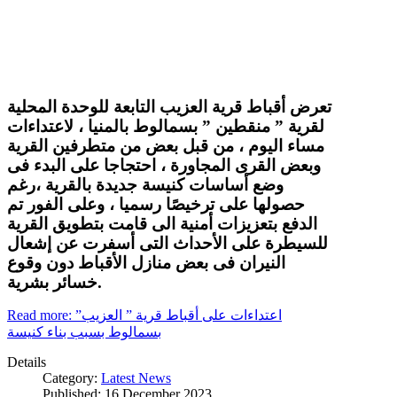
تعرض أقباط قرية العزيب التابعة للوحدة المحلية
لقرية ” منقطين ” بسمالوط بالمنيا ، لاعتداءات
مساء اليوم ، من قبل بعض من متطرفين القرية
وبعض القرى المجاورة ، احتجاجا على البدء فى
وضع أساسات كنيسة جديدة بالقرية ،رغم
حصولها على ترخيصًا رسميا ، وعلى الفور تم
الدفع بتعزيزات أمنية الى قامت بتطويق القرية
للسيطرة على الأحداث التى أسفرت عن إشعال
النيران فى بعض منازل الأقباط دون وقوع
خسائر بشرية.
Read more: اعتداءات على أقباط قرية ” العزيب”
بسمالوط بسبب بناء كنيسة
Details
Category:
Latest News
Published: 16 December 2023