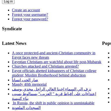
Log in
Create an account
Forgot your username?
Forgot your password?
Syndicate
Latest News
Pop
A once protected-and ancient-Christian community in
Egypt faces new threats
Egyptian Christians are watchful about life post-Mubarak
Churches attacked and Christians arrested?
Egypt officials abetted kidnappers of Christian college
student; Muslim Brotherhood behind abduction
صار الحب انساناً
Magdy 40th memorial
نزف الي السماء اخينا الغالي الراحل مجدي يوسف
اعتداءات على أقباط قرية ” العزيب” بسمالوط بسبب
بناء كنيسة
In Russia, the shift in public opinion is unmistakable
السجدات الملعونة