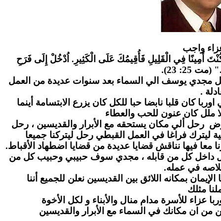
زاء واج
ب
" كُنْتَ أَمِينًا فِي الْقَلِيلِ فَأُقِيمُكَ عَلَى الْكَثِيرِ. اُدْخُلْ إِلَى فَرَحِ
." (مت 25: 23
احل مجدي يوسف الي السماء بعد سنوات عديدة من العمل
عادلة
ا كان قلبا نابضا حبا للكل كان يزرع الابتسامة أينما
ا ملل كان عنون للحب والعطاء
رض رحل ألي مكان يستحقه مع الأبرار والقديسين ، رحل
ة ليترك فراغا في العمل القبطي رحل ليتركنا جميعا
ا معا فيها نناقش قضايا عديدة من قضايا اضطهاد الأقباط
بل داخل كل من قابله ، مجدي سوف حبيبي وحبيب كل من
لاصه في عمله
لإيمان بمكانه اللائق بين القديسين نعلن للجميع أننا
نا مثلك
ا عزاء للأسرة مدام منال والأبناء و لكل الأخوة
ن من ان مكانك في السماء مع الأبرار والقديسين