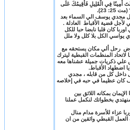
"كُنْتَ أَمِينًا فِي الْقَلِيلِ فَأُقِيمُكَ عَلَى
(مت 25: 23
حل مجدي يوسف الي السماء بعد
ي لأجل قضية الأقباط العادلة
با كان قلبا نابضا حبا للكل
 يواسي الكل بلا كلل ولا ملل
مرض رحل ألي مكان يستحقه مع
 لاتحاد المنظمات القبطية ليترك
ش علي ذكريات جميلة عشناها معه
يا اضطهاد الأقباط
 داخل كل من قابله ، مجدي
كان عظيما في حبه في إخلاصه
لإيمان بمكانه اللائق بين
نهتدي بخطواتك لنكمل عملنا
با عزاء للأسرة مدام منال
ة العمل القبطي واثقين من ان