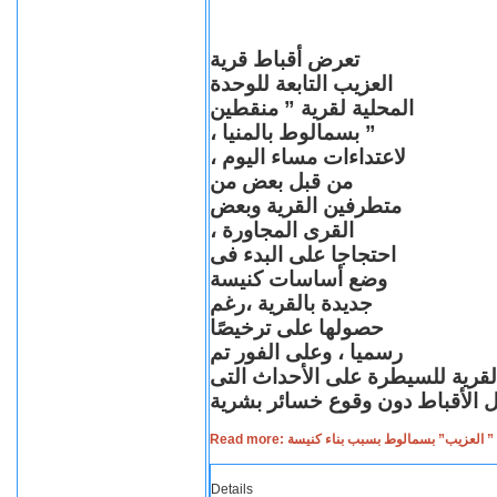
تعرض أقباط قرية
العزيب التابعة للوحدة
المحلية لقرية ” منقطين
” بسمالوط بالمنيا ،
لاعتداءات مساء اليوم ،
من قبل بعض من
متطرفين القرية وبعض
القرى المجاورة ،
احتجاجا على البدء فى
وضع أساسات كنيسة
جديدة بالقرية ،رغم
حصولها على ترخيصًا
رسميا ، وعلى الفور تم
القرية للسيطرة على الأحداث التى
Read more: لعزيب” بسمالوط بسبب بناء كنيسة
Details