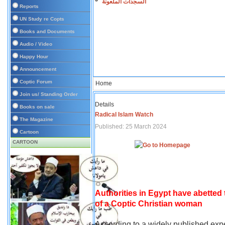
السجدات الملعونة
Reports
UN Study re Copts
Books and Documents
Audio / Video
Happy Hour
Announcement
Coptic Forum
Home
Join us/ Standing Order
Details
Books on sale
Radical Islam Watch
The Magazine
Published: 25 March 2024
Cartoon
CARTOON
Authorities in Egypt have abetted
of a Coptic Christian woman
According to a widely published expe