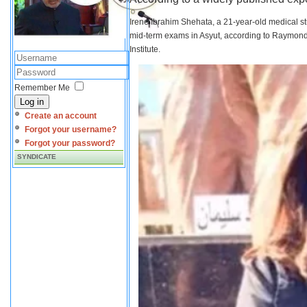
Irene Ibrahim Shehata, a 21-year-old medical s
mid-term exams in Asyut, according to Raymond 
Institute.
Remember Me
Log in
Create an account
Forgot your username?
Forgot your password?
SYNDICATE