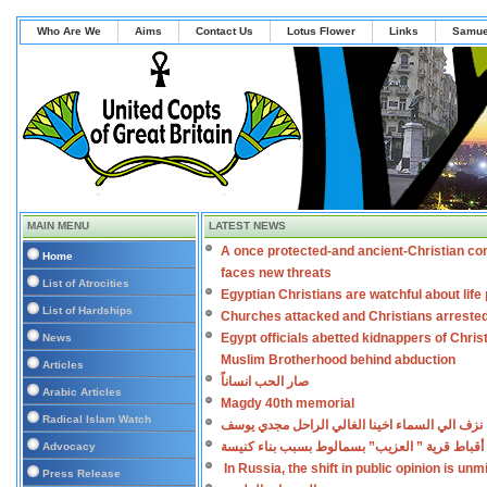
Who Are We
Aims
Contact Us
Lotus Flower
Links
Samue
MAIN MENU
LATEST NEWS
A once protected-and ancient-Christian co
Home
faces new threats
List of Atrocities
Egyptian Christians are watchful about lif
List of Hardships
Churches attacked and Christians arreste
Egypt officials abetted kidnappers of Chris
News
Muslim Brotherhood behind abduction
Articles
صار الحب انساناً
Arabic Articles
Magdy 40th memorial
Radical Islam Watch
نزف الي السماء اخينا الغالي الراحل مجدي يوسف
أقباط قرية ” العزيب” بسمالوط بسبب بناء كنيسة
Advocacy
In Russia, the shift in public opinion is un
Press Release