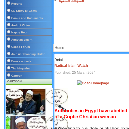
السجدات الملعونة
Reports
UN Study re Copts
Books and Documents
Audio / Video
Happy Hour
Announcement
Coptic Forum
Home
Join us/ Standing Order
Details
Books on sale
Radical Islam Watch
The Magazine
Published: 25 March 2024
Cartoon
CARTOON
Authorities in Egypt have abetted
of a Coptic Christian woman
According to a widely published expe