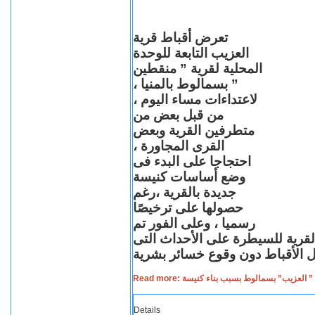
تعرض أقباط قرية
العزيب التابعة للوحدة
المحلية لقرية ” منقطين
” بسمالوط بالمنيا ،
لاعتداءات مساء اليوم ،
من قبل بعض من
متطرفين القرية وبعض
القرى المجاورة ،
احتجاجا على البدء فى
وضع أساسات كنيسة
جديدة بالقرية ،رغم
حصولها على ترخيصًا
رسميا ، وعلى الفور تم
القرية للسيطرة على الأحداث التى
Read more: لعزيب” بسمالوط بسبب بناء كنيسة
Details