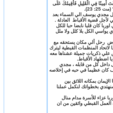
"كُنْتَ أَمِينًا فِي الْقَلِيلِ فَأُقِيمُكَ عَلَى
(مت 25: 23
حل مجدي يوسف الي السماء بعد
ي لأجل قضية الأقباط العادلة
با كان قلبا نابضا حبا للكل
 يواسي الكل بلا كلل ولا ملل
مرض رحل ألي مكان يستحقه مع
 لاتحاد المنظمات القبطية ليترك
ش علي ذكريات جميلة عشناها معه
يا اضطهاد الأقباط
 داخل كل من قابله ، مجدي
كان عظيما في حبه في إخلاصه
لإيمان بمكانه اللائق بين
نهتدي بخطواتك لنكمل عملنا
با عزاء للأسرة مدام منال
ة العمل القبطي واثقين من ان