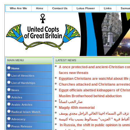
Who Are We
Aims
Contact Us
Lotus Flower
Links
Samue
MAIN MENU
LATEST NEWS
A once protected-and ancient-Christian co
Home
faces new threats
List of Atrocities
Egyptian Christians are watchful about lif
List of Hardships
Churches attacked and Christians arreste
Egypt officials abetted kidnappers of Chris
News
Muslim Brotherhood behind abduction
Articles
صار الحب انساناً
Arabic Articles
Magdy 40th memorial
Radical Islam Watch
نزف الي السماء اخينا الغالي الراحل مجدي يوسف
أقباط قرية ” العزيب” بسمالوط بسبب بناء كنيسة
Advocacy
In Russia, the shift in public opinion is un
Press Release