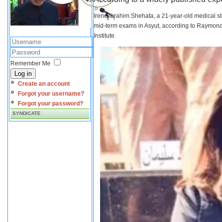
Irene Ibrahim Shehata, a 21-year-old medical s
mid-term exams in Asyut, according to Raymond 
Institute.
Remember Me
Log in
Create an account
Forgot your username?
Forgot your password?
SYNDICATE