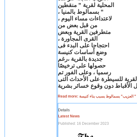
المحلية لقرية ” منقطين
” بسمالوط بالمنيا ،
لاعتداءات مساء اليوم ،
من قبل بعض من
متطرفين القرية وبعض
القرى المجاورة ،
احتجاجا على البدء فى
وضع أساسات كنيسة
جديدة بالقرية ،رغم
حصولها على ترخيصًا
رسميا ، وعلى الفور تم
القرية للسيطرة على الأحداث التى
Read more: لعزيب” بسمالوط بسبب بناء كنيسة
Details
Latest News
Published: 16 December 2023