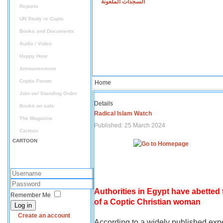
السجدات الملعونة
Reports
UN Study re Copts
Books and Documents
Audio / Video
Happy Hour
Announcement
Coptic Forum
Home
Join us/ Standing Order
Details
Books on sale
Radical Islam Watch
The Magazine
Published: 25 March 2024
Cartoon
CARTOON
Authorities in Egypt have abetted
Remember Me
of a Coptic Christian woman
Log in
Create an account
According to a widely published expe