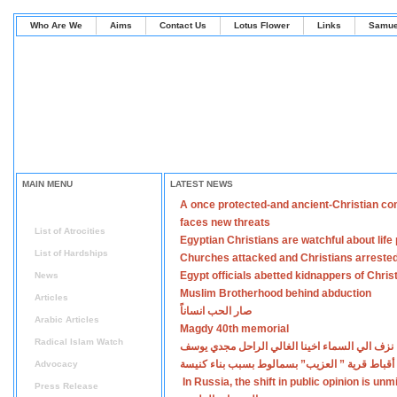
Who Are We
Aims
Contact Us
Lotus Flower
Links
Samue
MAIN MENU
LATEST NEWS
A once protected-and ancient-Christian co
Home
faces new threats
List of Atrocities
Egyptian Christians are watchful about lif
List of Hardships
Churches attacked and Christians arreste
Egypt officials abetted kidnappers of Chris
News
Muslim Brotherhood behind abduction
Articles
صار الحب انساناً
Arabic Articles
Magdy 40th memorial
Radical Islam Watch
نزف الي السماء اخينا الغالي الراحل مجدي يوسف
أقباط قرية ” العزيب” بسمالوط بسبب بناء كنيسة
Advocacy
In Russia, the shift in public opinion is un
Press Release