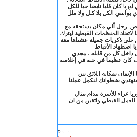
با كان قلبا نابضا حبا للكل
 يواسي الكل بلا كلل ولا ملل
مرض رحل ألي مكان يستحقه مع
 لاتحاد المنظمات القبطية ليترك
ش علي ذكريات جميلة عشناها معه
يا اضطهاد الأقباط
 داخل كل من قابله ، مجدي
كان عظيما في حبه في إخلاصه
لإيمان بمكانه اللائق بين
نهتدي بخطواتك لنكمل عملنا
با عزاء للأسرة مدام منال
ة العمل القبطي واثقين من ان
Details