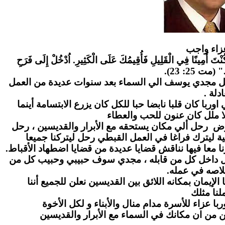
زاء واج
ب
" كُنْتَ أَمِينًا فِي الْقَلِيلِ فَأُقِيمُكَ عَلَى الْكَثِيرِ. اُدْخُلْ إِلَى فَرَحِ
." (مت 25: 23
احل مجدي يوسف الي السماء بعد سنوات عديدة من العمل
عادلة
ا كان قلبا نابضا حبا للكل كان يزرع الابتسامة أينما
ا ملل كان عنون للحب والعطاء
رض رحل ألي مكان يستحقه مع الأبرار والقديسين ، رحل
ة ليترك فراغا في العمل القبطي رحل ليتركنا جميعا
ا معا فيها نناقش قضايا عديدة من قضايا اضطهاد الأقباط
بل داخل كل من قابله ، مجدي سوف حبيبي وحبيب كل من
لاصه في عمله
لإيمان بمكانه اللائق بين القديسين نعلن للجميع أننا
نا مثلك
ا عزاء للأسرة مدام منال والأبناء و لكل الأخوة
ن من ان مكانك في السماء مع الأبرار والقديسين