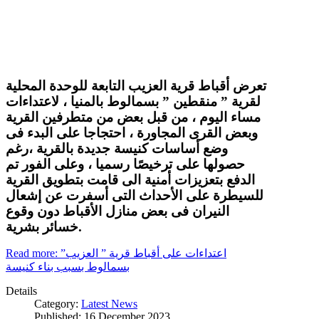
تعرض أقباط قرية العزيب التابعة للوحدة المحلية
لقرية ” منقطين ” بسمالوط بالمنيا ، لاعتداءات
مساء اليوم ، من قبل بعض من متطرفين القرية
وبعض القرى المجاورة ، احتجاجا على البدء فى
وضع أساسات كنيسة جديدة بالقرية ،رغم
حصولها على ترخيصًا رسميا ، وعلى الفور تم
الدفع بتعزيزات أمنية الى قامت بتطويق القرية
للسيطرة على الأحداث التى أسفرت عن إشعال
النيران فى بعض منازل الأقباط دون وقوع
خسائر بشرية.
Read more: اعتداءات على أقباط قرية ” العزيب”
بسمالوط بسبب بناء كنيسة
Details
Category:
Latest News
Published: 16 December 2023