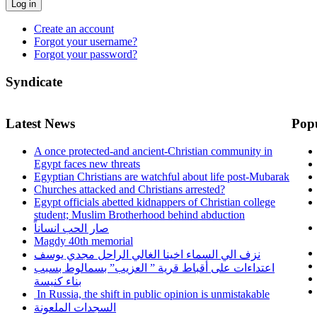
Log in
Create an account
Forgot your username?
Forgot your password?
Syndicate
Latest News
Pop
A once protected-and ancient-Christian community in
Egypt faces new threats
Egyptian Christians are watchful about life post-Mubarak
Churches attacked and Christians arrested?
Egypt officials abetted kidnappers of Christian college
student; Muslim Brotherhood behind abduction
صار الحب انساناً
Magdy 40th memorial
نزف الي السماء اخينا الغالي الراحل مجدي يوسف
اعتداءات على أقباط قرية ” العزيب” بسمالوط بسبب
بناء كنيسة
In Russia, the shift in public opinion is unmistakable
السجدات الملعونة