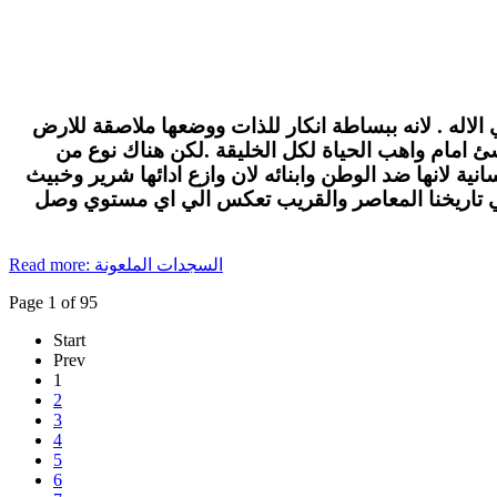
الاله . لانه ببساطة انكار للذات ووضعها ملاصقة للارض
لاشئ امام واهب الحياة لكل الخليقة .لكن هناك نوع من
ة لانها ضد الوطن وابنائه لان وازع ادائها شرير وخبيث
في تاريخنا المعاصر والقريب تعكس الي اي مستوي وصل
Read more: السجدات الملعونة
Page 1 of 95
Start
Prev
1
2
3
4
5
6