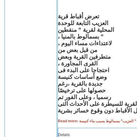
تعرض أقباط قرية
العزيب التابعة للوحدة
المحلية لقرية ” منقطين
” بسمالوط بالمنيا ،
لاعتداءات مساء اليوم ،
من قبل بعض من
متطرفين القرية وبعض
القرى المجاورة ،
احتجاجا على البدء فى
وضع أساسات كنيسة
جديدة بالقرية ،رغم
حصولها على ترخيصًا
رسميا ، وعلى الفور تم
القرية للسيطرة على الأحداث التى
Read more: لعزيب” بسمالوط بسبب بناء كنيسة
Details