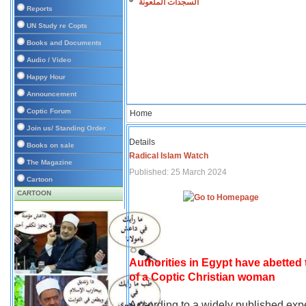
السجدات الملعونة
Reports
UN Study re Copts
Books and Documents
Audio / Video
Happy Hour
Announcement
Coptic Forum
Home
Join us/ Standing Order
Details
Books on sale
Radical Islam Watch
The Magazine
Published: 25 March 2024
Cartoon
CARTOON
Authorities in Egypt have abetted
of a Coptic Christian woman
According to a widely published expe