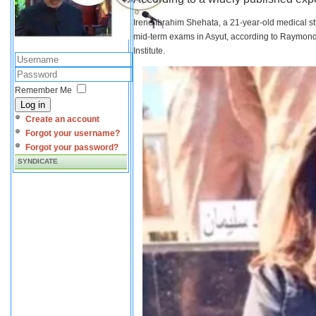
Irene Ibrahim Shehata, a 21-year-old medical s
mid-term exams in Asyut, according to Raymond 
Institute.
Remember Me
Log in
Create an account
Forgot your username?
Forgot your password?
SYNDICATE