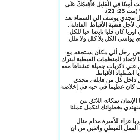
"كُنْتَ أَمِينًا فِي الْقَلِيلِ فَأُقِيمُكَ عَلَى
(مت 25: 23
حل مجدي يوسف الي السماء بعد
ي لأجل قضية الأقباط العادلة
با كان قلبا نابضا حبا للكل
 يواسي الكل بلا كلل ولا ملل
مرض رحل ألي مكان يستحقه مع
 لاتحاد المنظمات القبطية ليترك
ش علي ذكريات جميلة عشناها معه
يا اضطهاد الأقباط
 داخل كل من قابله ، مجدي
كان عظيما في حبه في إخلاصه
لإيمان بمكانه اللائق بين
نهتدي بخطواتك لنكمل عملنا
با عزاء للأسرة مدام منال
ة العمل القبطي واثقين من ان