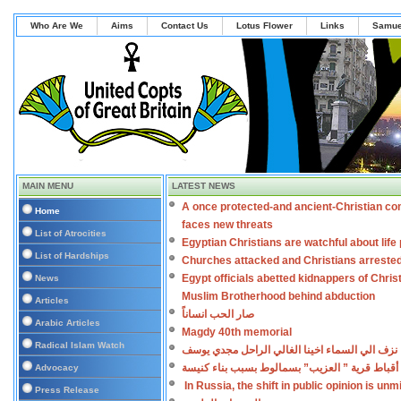
Who Are We
Aims
Contact Us
Lotus Flower
Links
Samue
MAIN MENU
LATEST NEWS
A once protected-and ancient-Christian co
Home
faces new threats
List of Atrocities
Egyptian Christians are watchful about lif
List of Hardships
Churches attacked and Christians arreste
Egypt officials abetted kidnappers of Chris
News
Muslim Brotherhood behind abduction
Articles
صار الحب انساناً
Arabic Articles
Magdy 40th memorial
Radical Islam Watch
نزف الي السماء اخينا الغالي الراحل مجدي يوسف
أقباط قرية ” العزيب” بسمالوط بسبب بناء كنيسة
Advocacy
In Russia, the shift in public opinion is un
Press Release