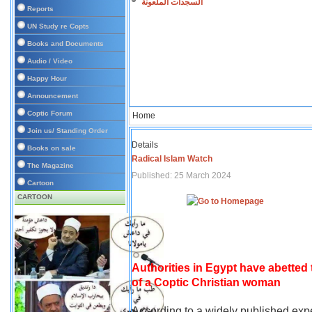
السجدات الملعونة
Reports
UN Study re Copts
Books and Documents
Audio / Video
Happy Hour
Announcement
Coptic Forum
Home
Join us/ Standing Order
Details
Books on sale
Radical Islam Watch
The Magazine
Published: 25 March 2024
Cartoon
CARTOON
Authorities in Egypt have abetted
of a Coptic Christian woman
According to a widely published expe