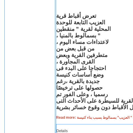
تعرض أقباط قرية
العزيب التابعة للوحدة
المحلية لقرية ” منقطين
” بسمالوط بالمنيا ،
لاعتداءات مساء اليوم ،
من قبل بعض من
متطرفين القرية وبعض
القرى المجاورة ،
احتجاجا على البدء فى
وضع أساسات كنيسة
جديدة بالقرية ،رغم
حصولها على ترخيصًا
رسميا ، وعلى الفور تم
القرية للسيطرة على الأحداث التى
Read more: لعزيب” بسمالوط بسبب بناء كنيسة
Details