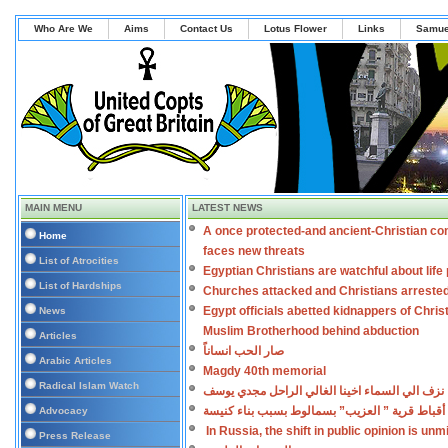
Who Are We
Aims
Contact Us
Lotus Flower
Links
Samue
MAIN MENU
LATEST NEWS
A once protected-and ancient-Christian co
Home
faces new threats
List of Atrocities
Egyptian Christians are watchful about lif
List of Hardships
Churches attacked and Christians arreste
Egypt officials abetted kidnappers of Chris
News
Muslim Brotherhood behind abduction
Articles
صار الحب انساناً
Arabic Articles
Magdy 40th memorial
Radical Islam Watch
نزف الي السماء اخينا الغالي الراحل مجدي يوسف
أقباط قرية ” العزيب” بسمالوط بسبب بناء كنيسة
Advocacy
In Russia, the shift in public opinion is un
Press Release