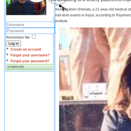
Irene Ibrahim Shehata, a 21-year-old medical s
mid-term exams in Asyut, according to Raymond 
Institute.
Remember Me
Log in
Create an account
Forgot your username?
Forgot your password?
SYNDICATE