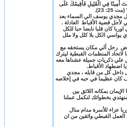
"كُنْتَ أَمِينًا فِي الْقَلِيلِ فَأُقِيمُكَ عَلَى
(مت 25: 23
حل مجدي يوسف الي السماء بعد
ي لأجل قضية الأقباط العادلة
با كان قلبا نابضا حبا للكل
 يواسي الكل بلا كلل ولا ملل
مرض رحل ألي مكان يستحقه مع
 لاتحاد المنظمات القبطية ليترك
ش علي ذكريات جميلة عشناها معه
يا اضطهاد الأقباط
 داخل كل من قابله ، مجدي
كان عظيما في حبه في إخلاصه
لإيمان بمكانه اللائق بين
نهتدي بخطواتك لنكمل عملنا
با عزاء للأسرة مدام منال
ة العمل القبطي واثقين من ان