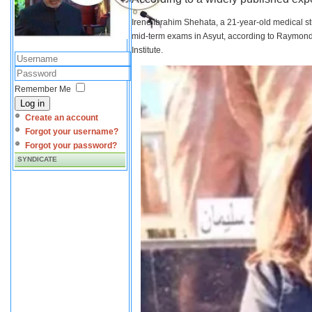
Irene Ibrahim Shehata, a 21-year-old medical s
mid-term exams in Asyut, according to Raymond 
Institute.
Remember Me
Log in
Create an account
Forgot your username?
Forgot your password?
SYNDICATE