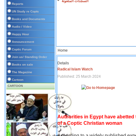
السجدات الملعونة
Reports
UN Study re Copts
Books and Documents
Audio / Video
Happy Hour
Announcement
Coptic Forum
Home
Join us/ Standing Order
Details
Books on sale
Radical Islam Watch
The Magazine
Published: 25 March 2024
Cartoon
CARTOON
Authorities in Egypt have abetted
of a Coptic Christian woman
According to a widely published expe