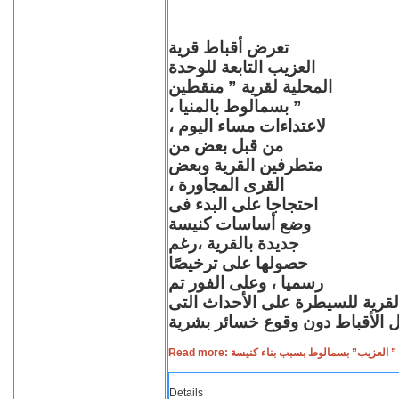
تعرض أقباط قرية
العزيب التابعة للوحدة
المحلية لقرية ” منقطين
” بسمالوط بالمنيا ،
لاعتداءات مساء اليوم ،
من قبل بعض من
متطرفين القرية وبعض
القرى المجاورة ،
احتجاجا على البدء فى
وضع أساسات كنيسة
جديدة بالقرية ،رغم
حصولها على ترخيصًا
رسميا ، وعلى الفور تم
القرية للسيطرة على الأحداث التى
Read more: لعزيب” بسمالوط بسبب بناء كنيسة
Details