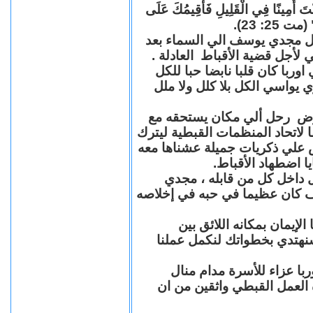
"كُنْتَ أَمِينًا فِي الْقَلِيلِ فَأُقِيمُكَ عَلَى
(مت 25: 23
حل مجدي يوسف الي السماء بعد
ي لأجل قضية الأقباط العادلة
با كان قلبا نابضا حبا للكل
 يواسي الكل بلا كلل ولا ملل
مرض رحل ألي مكان يستحقه مع
 لاتحاد المنظمات القبطية ليترك
ش علي ذكريات جميلة عشناها معه
يا اضطهاد الأقباط
 داخل كل من قابله ، مجدي
كان عظيما في حبه في إخلاصه
لإيمان بمكانه اللائق بين
نهتدي بخطواتك لنكمل عملنا
با عزاء للأسرة مدام منال
ة العمل القبطي واثقين من ان