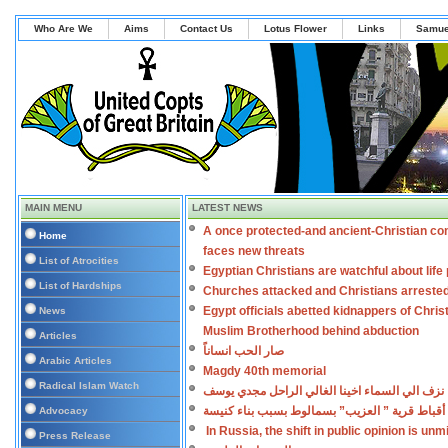
Who Are We
Aims
Contact Us
Lotus Flower
Links
Samue
MAIN MENU
LATEST NEWS
A once protected-and ancient-Christian co
Home
faces new threats
List of Atrocities
Egyptian Christians are watchful about lif
List of Hardships
Churches attacked and Christians arreste
Egypt officials abetted kidnappers of Chris
News
Muslim Brotherhood behind abduction
Articles
صار الحب انساناً
Arabic Articles
Magdy 40th memorial
Radical Islam Watch
نزف الي السماء اخينا الغالي الراحل مجدي يوسف
أقباط قرية ” العزيب” بسمالوط بسبب بناء كنيسة
Advocacy
In Russia, the shift in public opinion is un
Press Release