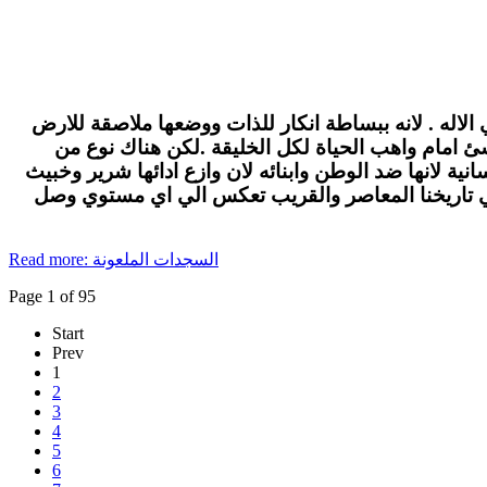
الاله . لانه ببساطة انكار للذات ووضعها ملاصقة للارض
لاشئ امام واهب الحياة لكل الخليقة .لكن هناك نوع من
ة لانها ضد الوطن وابنائه لان وازع ادائها شرير وخبيث
في تاريخنا المعاصر والقريب تعكس الي اي مستوي وصل
Read more: السجدات الملعونة
Page 1 of 95
Start
Prev
1
2
3
4
5
6