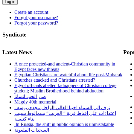
Log in
Create an account
Forgot your username?
Forgot your password?
Syndicate
Latest News
Pop
A once protected-and ancient-Christian community in
Egypt faces new threats
Egyptian Christians are watchful about life post-Mubarak
Churches attacked and Christians arrested?
Egypt officials abetted kidnappers of Christian college
student; Muslim Brotherhood behind abduction
صار الحب انساناً
Magdy 40th memorial
نزف الي السماء اخينا الغالي الراحل مجدي يوسف
اعتداءات على أقباط قرية ” العزيب” بسمالوط بسبب
بناء كنيسة
In Russia, the shift in public opinion is unmistakable
السجدات الملعونة