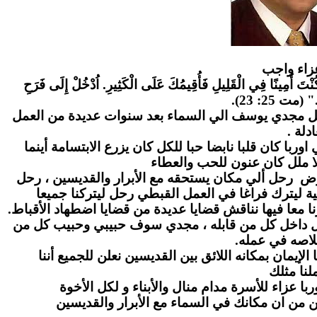
زاء واج
ب
" كُنْتَ أَمِينًا فِي الْقَلِيلِ فَأُقِيمُكَ عَلَى الْكَثِيرِ. اُدْخُلْ إِلَى فَرَحِ
." (مت 25: 23
احل مجدي يوسف الي السماء بعد سنوات عديدة من العمل
عادلة
ا كان قلبا نابضا حبا للكل كان يزرع الابتسامة أينما
ا ملل كان عنون للحب والعطاء
رض رحل ألي مكان يستحقه مع الأبرار والقديسين ، رحل
ة ليترك فراغا في العمل القبطي رحل ليتركنا جميعا
ا معا فيها نناقش قضايا عديدة من قضايا اضطهاد الأقباط
بل داخل كل من قابله ، مجدي سوف حبيبي وحبيب كل من
لاصه في عمله
لإيمان بمكانه اللائق بين القديسين نعلن للجميع أننا
نا مثلك
ا عزاء للأسرة مدام منال والأبناء و لكل الأخوة
ن من ان مكانك في السماء مع الأبرار والقديسين