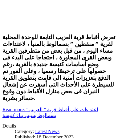
تعرض أقباط قرية العزيب التابعة للوحدة المحلية
لقرية ” منقطين ” بسمالوط بالمنيا ، لاعتداءات
مساء اليوم ، من قبل بعض من متطرفين القرية
وبعض القرى المجاورة ، احتجاجا على البدء فى
وضع أساسات كنيسة جديدة بالقرية ،رغم
حصولها على ترخيصًا رسميا ، وعلى الفور تم
الدفع بتعزيزات أمنية الى قامت بتطويق القرية
للسيطرة على الأحداث التى أسفرت عن إشعال
النيران فى بعض منازل الأقباط دون وقوع
خسائر بشرية.
Read more: اعتداءات على أقباط قرية ” العزيب”
بسمالوط بسبب بناء كنيسة
Details
Category:
Latest News
Published: 16 December 2023