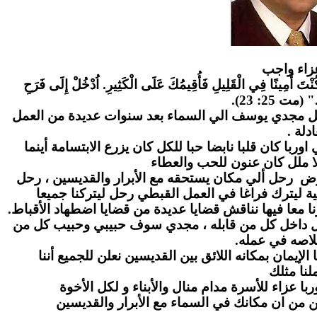
زاء واج
ب
" كُنْتَ أَمِينًا فِي الْقَلِيلِ فَأُقِيمُكَ عَلَى الْكَثِيرِ. اُدْخُلْ إِلَى فَرَحِ
." (مت 25: 23
احل مجدي يوسف الي السماء بعد سنوات عديدة من العمل
عادلة
ا كان قلبا نابضا حبا للكل كان يزرع الابتسامة أينما
ا ملل كان عنون للحب والعطاء
رض رحل ألي مكان يستحقه مع الأبرار والقديسين ، رحل
ة ليترك فراغا في العمل القبطي رحل ليتركنا جميعا
ا معا فيها نناقش قضايا عديدة من قضايا اضطهاد الأقباط
بل داخل كل من قابله ، مجدي سوف حبيبي وحبيب كل من
لاصه في عمله
لإيمان بمكانه اللائق بين القديسين نعلن للجميع أننا
نا مثلك
ا عزاء للأسرة مدام منال والأبناء و لكل الأخوة
ن من ان مكانك في السماء مع الأبرار والقديسين