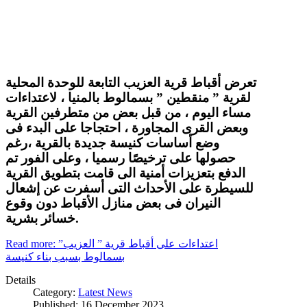
تعرض أقباط قرية العزيب التابعة للوحدة المحلية
لقرية ” منقطين ” بسمالوط بالمنيا ، لاعتداءات
مساء اليوم ، من قبل بعض من متطرفين القرية
وبعض القرى المجاورة ، احتجاجا على البدء فى
وضع أساسات كنيسة جديدة بالقرية ،رغم
حصولها على ترخيصًا رسميا ، وعلى الفور تم
الدفع بتعزيزات أمنية الى قامت بتطويق القرية
للسيطرة على الأحداث التى أسفرت عن إشعال
النيران فى بعض منازل الأقباط دون وقوع
خسائر بشرية.
Read more: اعتداءات على أقباط قرية ” العزيب”
بسمالوط بسبب بناء كنيسة
Details
Category:
Latest News
Published: 16 December 2023