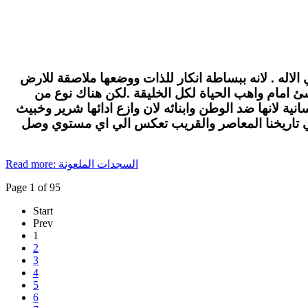
الاله . لانه ببساطة انكار للذات ووضعها ملاصقة للارض
لاشئ امام واهب الحياة لكل الخليقة .لكن هناك نوع من
ة لانها ضد الوطن وابنائه لان وازع ادائها شرير وخبيث
في تاريخنا المعاصر والقريب تعكس الي اي مستوي وصل
Read more: السجدات الملعونة
Page 1 of 95
Start
Prev
1
2
3
4
5
6