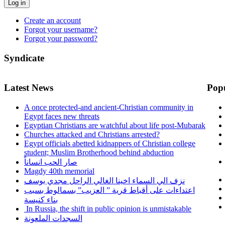
Log in
Create an account
Forgot your username?
Forgot your password?
Syndicate
Latest News
Pop
A once protected-and ancient-Christian community in
Egypt faces new threats
Egyptian Christians are watchful about life post-Mubarak
Churches attacked and Christians arrested?
Egypt officials abetted kidnappers of Christian college
student; Muslim Brotherhood behind abduction
صار الحب انساناً
Magdy 40th memorial
نزف الي السماء اخينا الغالي الراحل مجدي يوسف
اعتداءات على أقباط قرية ” العزيب” بسمالوط بسبب
بناء كنيسة
In Russia, the shift in public opinion is unmistakable
السجدات الملعونة