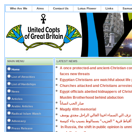
Who Are We
Aims
Contact Us
Lotus Flower
Links
Samue
MAIN MENU
LATEST NEWS
A once protected-and ancient-Christian co
Home
faces new threats
List of Atrocities
Egyptian Christians are watchful about lif
List of Hardships
Churches attacked and Christians arreste
Egypt officials abetted kidnappers of Chris
News
Muslim Brotherhood behind abduction
Articles
صار الحب انساناً
Arabic Articles
Magdy 40th memorial
Radical Islam Watch
نزف الي السماء اخينا الغالي الراحل مجدي يوسف
أقباط قرية ” العزيب” بسمالوط بسبب بناء كنيسة
Advocacy
In Russia, the shift in public opinion is un
Press Release