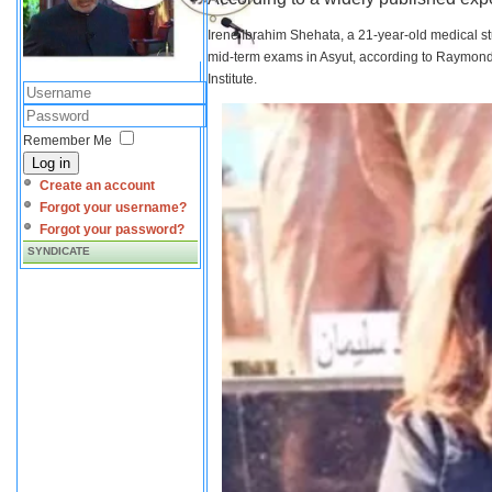
Irene Ibrahim Shehata, a 21-year-old medical s
mid-term exams in Asyut, according to Raymond 
Institute.
Remember Me
Log in
Create an account
Forgot your username?
Forgot your password?
SYNDICATE