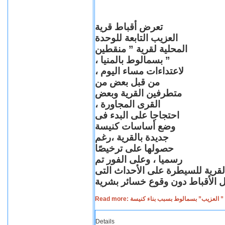
تعرض أقباط قرية
العزيب التابعة للوحدة
المحلية لقرية ” منقطين
” بسمالوط بالمنيا ،
لاعتداءات مساء اليوم ،
من قبل بعض من
متطرفين القرية وبعض
القرى المجاورة ،
احتجاجا على البدء فى
وضع أساسات كنيسة
جديدة بالقرية ،رغم
حصولها على ترخيصًا
رسميا ، وعلى الفور تم
القرية للسيطرة على الأحداث التى
Read more: لعزيب” بسمالوط بسبب بناء كنيسة
Details