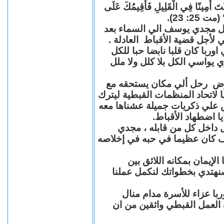
"كُنْتَ أَمِينًا فِي الْقَلِيلِ فَأُقِيمُكَ عَلَى
(مت 25: 23
حل مجدي يوسف الي السماء بعد
ي لأجل قضية الأقباط العادلة
با كان قلبا نابضا حبا للكل
 يواسي الكل بلا كلل ولا ملل
مرض رحل ألي مكان يستحقه مع
 لاتحاد المنظمات القبطية ليترك
ش علي ذكريات جميلة عشناها معه
يا اضطهاد الأقباط
 داخل كل من قابله ، مجدي
كان عظيما في حبه في إخلاصه
لإيمان بمكانه اللائق بين
نهتدي بخطواتك لنكمل عملنا
با عزاء للأسرة مدام منال
ة العمل القبطي واثقين من ان