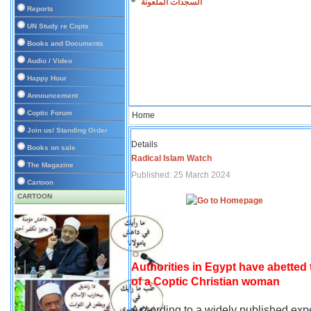
السجدات الملعونة
Reports
UN Study re Copts
Books and Documents
Audio / Video
Happy Hour
Announcement
Coptic Forum
Home
Join us/ Standing Order
Details
Books on sale
Radical Islam Watch
The Magazine
Published: 25 March 2024
Cartoon
CARTOON
Authorities in Egypt have abetted
of a Coptic Christian woman
According to a widely published expe