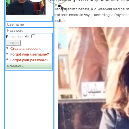
Irene Ibrahim Shehata, a 21-year-old medical s
mid-term exams in Asyut, according to Raymond 
Institute.
Remember Me
Log in
Create an account
Forgot your username?
Forgot your password?
SYNDICATE