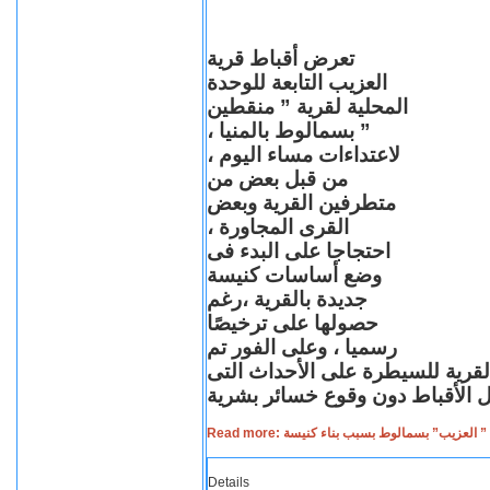
تعرض أقباط قرية
العزيب التابعة للوحدة
المحلية لقرية ” منقطين
” بسمالوط بالمنيا ،
لاعتداءات مساء اليوم ،
من قبل بعض من
متطرفين القرية وبعض
القرى المجاورة ،
احتجاجا على البدء فى
وضع أساسات كنيسة
جديدة بالقرية ،رغم
حصولها على ترخيصًا
رسميا ، وعلى الفور تم
القرية للسيطرة على الأحداث التى
Read more: لعزيب” بسمالوط بسبب بناء كنيسة
Details