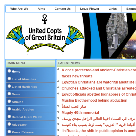
Who Are We
Aims
Contact Us
Lotus Flower
Links
Samue
MAIN MENU
LATEST NEWS
A once protected-and ancient-Christian co
Home
faces new threats
List of Atrocities
Egyptian Christians are watchful about lif
List of Hardships
Churches attacked and Christians arreste
Egypt officials abetted kidnappers of Chris
News
Muslim Brotherhood behind abduction
Articles
صار الحب انساناً
Arabic Articles
Magdy 40th memorial
Radical Islam Watch
نزف الي السماء اخينا الغالي الراحل مجدي يوسف
أقباط قرية ” العزيب” بسمالوط بسبب بناء كنيسة
Advocacy
In Russia, the shift in public opinion is un
Press Release