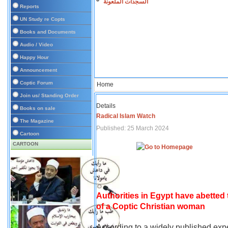
السجدات الملعونة
Reports
UN Study re Copts
Books and Documents
Audio / Video
Happy Hour
Announcement
Coptic Forum
Home
Join us/ Standing Order
Details
Books on sale
Radical Islam Watch
The Magazine
Published: 25 March 2024
Cartoon
CARTOON
Authorities in Egypt have abetted
of a Coptic Christian woman
According to a widely published expe