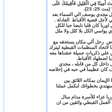
"كُنْتَ أَمِينًا فِي الْقَلِيلِ فَأُقِيمُكَ عَلَى
(مت 25: 23
حل مجدي يوسف الي السماء بعد
ي لأجل قضية الأقباط العادلة
با كان قلبا نابضا حبا للكل
 يواسي الكل بلا كلل ولا ملل
مرض رحل ألي مكان يستحقه مع
 لاتحاد المنظمات القبطية ليترك
ش علي ذكريات جميلة عشناها معه
يا اضطهاد الأقباط
 داخل كل من قابله ، مجدي
كان عظيما في حبه في إخلاصه
لإيمان بمكانه اللائق بين
نهتدي بخطواتك لنكمل عملنا
با عزاء للأسرة مدام منال
ة العمل القبطي واثقين من ان