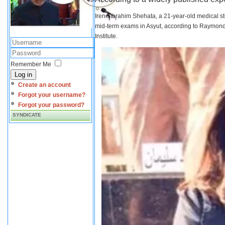
Irene Ibrahim Shehata, a 21-year-old medical s
mid-term exams in Asyut, according to Raymond 
Institute.
Remember Me
Log in
Create an account
Forgot your username?
Forgot your password?
SYNDICATE