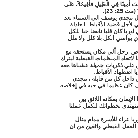
"كُنْتَ أَمِينًا فِي الْقَلِيلِ فَأُقِيمُكَ عَلَى
(مت 25: 23
حل مجدي يوسف الي السماء بعد
ي لأجل قضية الأقباط العادلة
با كان قلبا نابضا حبا للكل
 يواسي الكل بلا كلل ولا ملل
مرض رحل ألي مكان يستحقه مع
 لاتحاد المنظمات القبطية ليترك
ش علي ذكريات جميلة عشناها معه
يا اضطهاد الأقباط
 داخل كل من قابله ، مجدي
كان عظيما في حبه في إخلاصه
لإيمان بمكانه اللائق بين
نهتدي بخطواتك لنكمل عملنا
با عزاء للأسرة مدام منال
ة العمل القبطي واثقين من ان