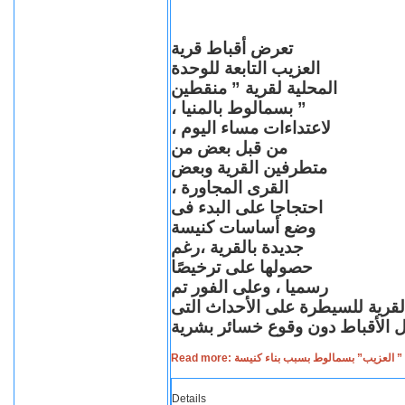
تعرض أقباط قرية
العزيب التابعة للوحدة
المحلية لقرية ” منقطين
” بسمالوط بالمنيا ،
لاعتداءات مساء اليوم ،
من قبل بعض من
متطرفين القرية وبعض
القرى المجاورة ،
احتجاجا على البدء فى
وضع أساسات كنيسة
جديدة بالقرية ،رغم
حصولها على ترخيصًا
رسميا ، وعلى الفور تم
القرية للسيطرة على الأحداث التى
Read more: لعزيب” بسمالوط بسبب بناء كنيسة
Details