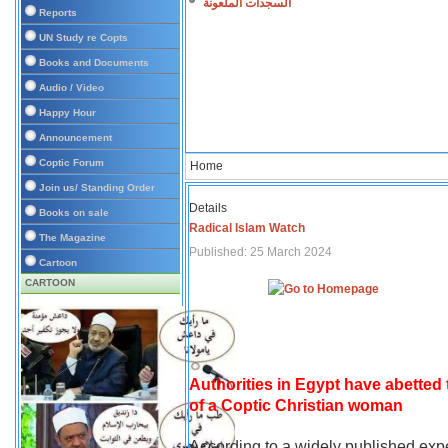
السجدات الملعونة
Reports
UN Study re Copts
Books and Documents
Audio / Video
Happy Hour
Announcement
Coptic Forum
Home
Join us/ Standing Order
Details
Books on sale
Radical Islam Watch
The Magazine
Published: 25 March 2024
Cartoon
CARTOON
Authorities in Egypt have abetted
of a Coptic Christian woman
According to a widely published expe