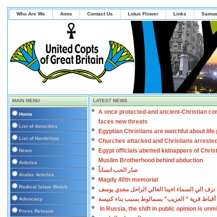
Who Are We
Aims
Contact Us
Lotus Flower
Links
Samue
MAIN MENU
LATEST NEWS
A once protected-and ancient-Christian co
Home
faces new threats
List of Atrocities
Egyptian Christians are watchful about lif
List of Hardships
Churches attacked and Christians arreste
Egypt officials abetted kidnappers of Chris
News
Muslim Brotherhood behind abduction
Articles
صار الحب انساناً
Arabic Articles
Magdy 40th memorial
Radical Islam Watch
نزف الي السماء اخينا الغالي الراحل مجدي يوسف
أقباط قرية ” العزيب” بسمالوط بسبب بناء كنيسة
Advocacy
In Russia, the shift in public opinion is un
Press Release